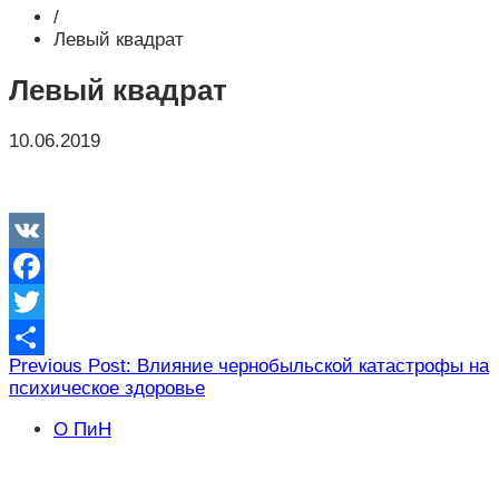
/
Левый квадрат
Левый квадрат
10.06.2019
VK
Facebook
Twitter
Навигация
Previous Post: Влияние чернобыльской катастрофы на
Отправить
психическое здоровье
по
записям
О ПиН