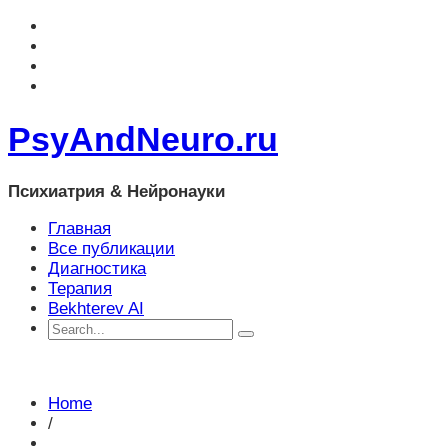
PsyAndNeuro.ru
Психиатрия & Нейронауки
Главная
Все публикации
Диагностика
Терапия
Bekhterev AI
Home
/