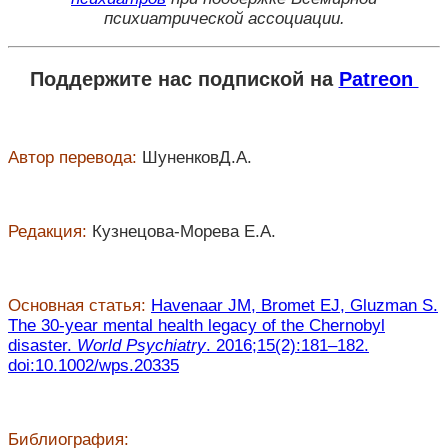
психиатрической ассоциации.
Поддержите нас подпиской на
Patreon
Автор перевода:
ШуненковД.А.
Редакция:
Кузнецова-Морева Е.А.
Основная статья:
Havenaar JM, Bromet EJ, Gluzman S.
The 30-year mental health legacy of the Chernobyl
disaster.
World Psychiatry
. 2016;15(2):181–182.
doi:10.1002/wps.20335
Библиография: