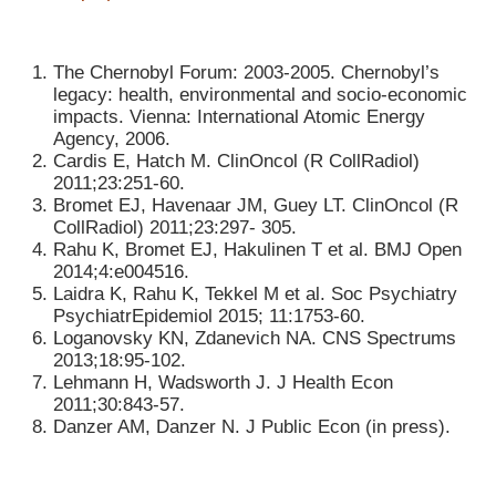
The Chernobyl Forum: 2003-2005. Chernobyl’s
legacy: health, environmental and socio-economic
impacts. Vienna: International Atomic Energy
Agency, 2006.
Cardis E, Hatch M. ClinOncol (R CollRadiol)
2011;23:251-60.
Bromet EJ, Havenaar JM, Guey LT. ClinOncol (R
CollRadiol) 2011;23:297- 305.
Rahu K, Bromet EJ, Hakulinen T et al. BMJ Open
2014;4:e004516.
Laidra K, Rahu K, Tekkel M et al. Soc Psychiatry
PsychiatrEpidemiol 2015; 11:1753-60.
Loganovsky KN, Zdanevich NA. CNS Spectrums
2013;18:95-102.
Lehmann H, Wadsworth J. J Health Econ
2011;30:843-57.
Danzer AM, Danzer N. J Public Econ (in press).