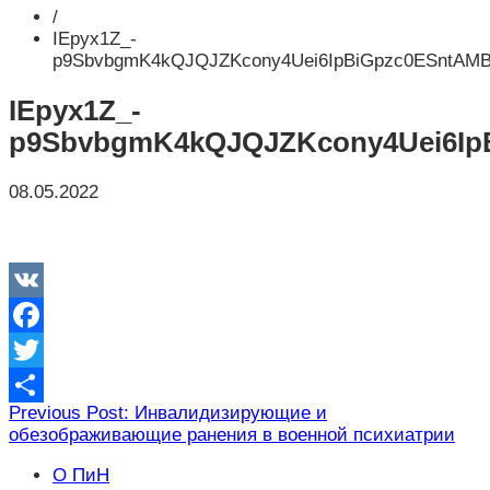
/
IEpyx1Z_-
p9SbvbgmK4kQJQJZKcony4Uei6IpBiGpzc0ESntAM
IEpyx1Z_-
p9SbvbgmK4kQJQJZKcony4Uei6Ip
08.05.2022
VK
Facebook
Twitter
Навигация
Previous Post: Инвалидизирующие и
Отправить
обезображивающие ранения в военной психиатрии
по
записям
О ПиН