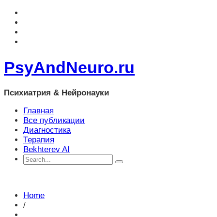
PsyAndNeuro.ru
Психиатрия & Нейронауки
Главная
Все публикации
Диагностика
Терапия
Bekhterev AI
Home
/