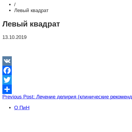
/
Левый квадрат
Левый квадрат
13.10.2019
VK
Facebook
Twitter
Навигация
Previous Post: Лечение делирия (клинические рекомен
Отправить
по
О ПиН
записям