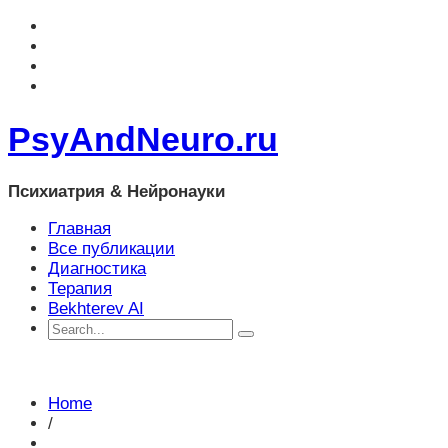
PsyAndNeuro.ru
Психиатрия & Нейронауки
Главная
Все публикации
Диагностика
Терапия
Bekhterev AI
Home
/