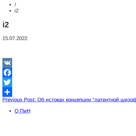
/
i2
i2
15.07.2022
VK
Facebook
Twitter
Навигация
Previous Post: Об истоках концепции “латентной шизо
Отправить
по
О ПиН
записям