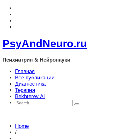
PsyAndNeuro.ru
Психиатрия & Нейронауки
Главная
Все публикации
Диагностика
Терапия
Bekhterev AI
Home
/