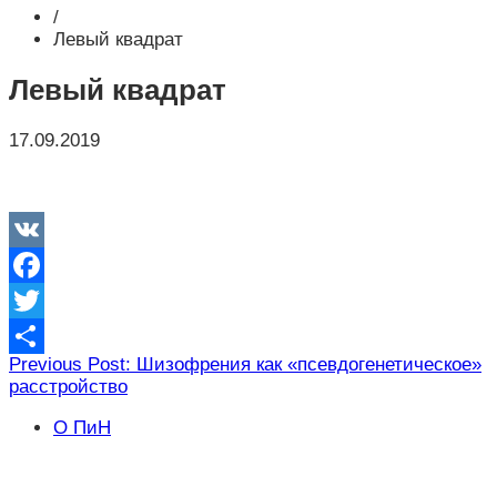
/
Левый квадрат
Левый квадрат
17.09.2019
VK
Facebook
Twitter
Навигация
Previous Post: Шизофрения как «псевдогенетическое»
Отправить
расстройство
по
записям
О ПиН