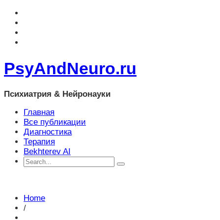
PsyAndNeuro.ru
Психиатрия & Нейронауки
Главная
Все публикации
Диагностика
Терапия
Bekhterev AI
Home
/