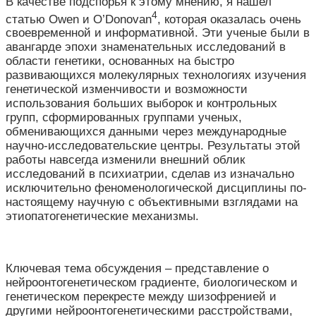
В качестве подспорья к этому мнению, я нашел
4
статью Owen и O’Donovan
, которая оказалась очень
своевременной и информативной. Эти ученые были в
авангарде эпохи знаменательных исследований в
области генетики, основанных на быстро
развивающихся молекулярных технологиях изучения
генетической изменчивости и возможности
использования больших выборок и контрольных
групп, сформированных группами ученых,
обменивающихся данными через международные
научно-исследовательские центры. Результаты этой
работы навсегда изменили внешний облик
исследований в психиатрии, сделав из изначально
исключительно феноменологической дисциплины по-
настоящему научную с объективными взглядами на
этиопатогенетические механизмы.
Ключевая тема обсуждения – представление о
нейроонтогенетическом градиенте, биологическом и
генетическом перекресте между шизофренией и
другими нейроонтогенетическими расстройствами,