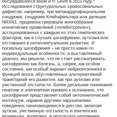
обсуждавшейся мной и P. Levitt в 2011 году.
Исследования структуральных хромосомальных
дефектов, например, при велокардиофациальном
синдроме, синдроме Кляйнфельтера или делеции
NRXN1, продемонстрировали многообразие
клинических проявлений («плейотропию»),
ассоциированных с каждым из этих генетических
факторов, как в случаях шизофрении, аутизма или
отставания в интеллектуальном развитии. И
поскольку шизофрения – не просто какие-то
индивидуальные особенности, а выставляемый
диагноз, мы решили, что не стоит рассматривать
шизофрению как болезнь, а, скорее, как особое
состояние, как особый вариант нейроонтогенеза и
функций мозга, обусловленных альтернативной
траекторией его развития, как при аутизме или
умственной отсталости. Более детальное понимание
генетики и эпигенетики привело к осознанию, что
шизофрения представляет собой онтогенетический
континуум, наравне другими нарушениями
поведения, начинающимися в детстве, включая
аутизм, умственную отсталость и эпилепсию,
возникших, возможно, в результате наложения