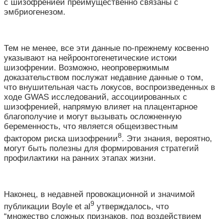
с шизофренией преимущественно связаны с
эмбриогенезом.
Тем не менее, все эти данные по-прежнему косвенно
указывают на нейроонтогенетические истоки
шизофрении. Возможно, неопровержимым
доказательством послужат недавние данные о том,
что внушительная часть локусов, воспроизведенных в
ходе GWAS исследований, ассоциированных с
шизофренией, напрямую влияет на плацентарное
благополучие и могут вызывать осложненную
беременность, что является общеизвестным
8
фактором риска шизофрении
. Эти знания, вероятно,
могут быть полезны для формирования стратегий
профилактики на ранних этапах жизни.
Наконец, в недавней провокационной и значимой
9
публикации Boyle et al
утверждалось, что
“множество сложных признаков, под воздействием