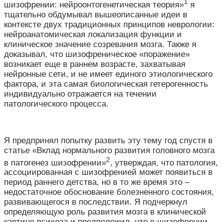
1
шизофрении: нейроонтогенетическая теория»
я
тщательно обдумывал вышеописанные идеи в
контексте двух традиционных принципов неврологии:
нейроанатомическая локализация функции и
клиническое значение созревания мозга. Также я
доказывал, что шизофреническое «поражение»
возникает еще в раннем возрасте, захватывая
нейронные сети, и не имеет единого этиологического
фактора, и эта самая биологическая гетерогенность
индивидуально отражается на течении
патологического процесса.
Я предпринял попытку развить эту тему год спустя в
статье «Вклад нормального развития головного мозга
2
в патогенез шизофрении»
, утверждая, что патология,
ассоциированная с шизофренией может появиться в
период раннего детства, но в то же время это –
недостаточное обоснование болезненного состояния,
развивающегося в последствии. Я подчеркнул
определяющую роль развития мозга в клинической
картине психоза и предположил, что в шизофрении