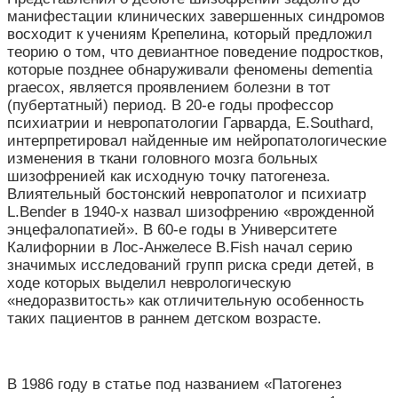
манифестации клинических завершенных синдромов
восходит к учениям Крепелина, который предложил
теорию о том, что девиантное поведение подростков,
которые позднее обнаруживали феномены dementia
praecox, является проявлением болезни в тот
(пубертатный) период. В 20-е годы профессор
психиатрии и невропатологии Гарварда, E.Southard,
интерпретировал найденные им нейропатологические
изменения в ткани головного мозга больных
шизофренией как исходную точку патогенеза.
Влиятельный бостонский невропатолог и психиатр
L.Bender в 1940-х назвал шизофрению «врожденной
энцефалопатией». В 60-е годы в Университете
Калифорнии в Лос-Анжелесе B.Fish начал серию
значимых исследований групп риска среди детей, в
ходе которых выделил неврологическую
«недоразвитость» как отличительную особенность
таких пациентов в раннем детском возрасте.
В 1986 году в статье под названием «Патогенез