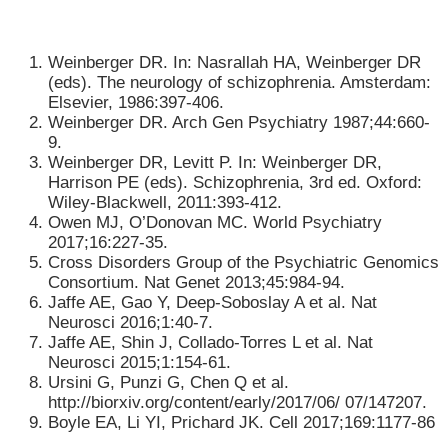
Weinberger DR. In: Nasrallah HA, Weinberger DR
(eds). The neurology of schizophrenia. Amsterdam:
Elsevier, 1986:397-406.
Weinberger DR. Arch Gen Psychiatry 1987;44:660-
9.
Weinberger DR, Levitt P. In: Weinberger DR,
Harrison PE (eds). Schizophrenia, 3rd ed. Oxford:
Wiley-Blackwell, 2011:393-412.
Owen MJ, O’Donovan MC. World Psychiatry
2017;16:227-35.
Cross Disorders Group of the Psychiatric Genomics
Consortium. Nat Genet 2013;45:984-94.
Jaffe AE, Gao Y, Deep-Soboslay A et al. Nat
Neurosci 2016;1:40-7.
Jaffe AE, Shin J, Collado-Torres L et al. Nat
Neurosci 2015;1:154-61.
Ursini G, Punzi G, Chen Q et al.
http://biorxiv.org/content/early/2017/06/ 07/147207.
Boyle EA, Li YI, Prichard JK. Cell 2017;169:1177-86