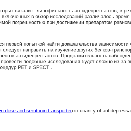
торы связали с липофильность антидепрессантов, в рез
о включенных в обзор исследований различалось время 
ачимой погрешностью при достижении препаратом равно
ся первой попыткой найти доказательства зависимости
 следует направить на изучение других белков-транспо
фектов антидепрессантов. Продолжительность наблюден
 провести подобные исследования будет сложно из-за в
оцедур PET и SPECT .
en dose and serotonin transporter
occupancy of antidepressa