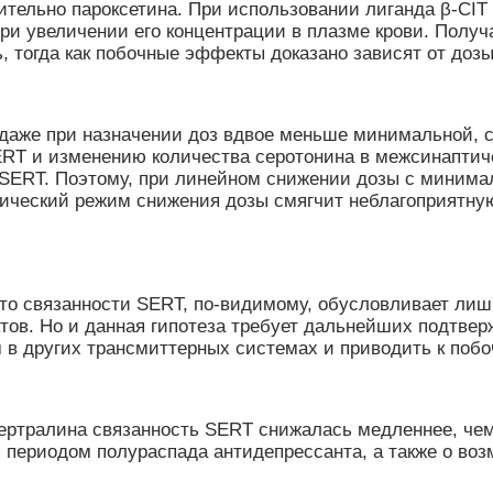
тельно пароксетина. При использовании лиганда β-CIT 
ри увеличении его концентрации в плазме крови. Получ
, тогда как побочные эффекты доказано зависят от доз
 даже при назначении доз вдвое меньше минимальной, с
ERT и изменению количества серотонина в межсинапти
 SERT. Поэтому, при линейном снижении дозы с минима
лический режим снижения дозы смягчит неблагоприятну
.
то связанности SERT, по-видимому, обусловливает лиш
в. Но и данная гипотеза требует дальнейших подтвер
м в других трансмиттерных системах и приводить к по
ертралина связанность SERT снижалась медленнее, чем 
и периодом полураспада антидепрессанта, а также о во