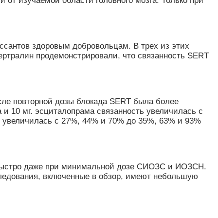
 от изучаемой области головного мозга. Только при
ссантов здоровым добровольцам. В трех из этих
ертралин продемонстрировали, что связанность SERT
осле повторной дозы блокада SERT была более
а и 10 мг. эсциталопрама связанность увеличилась с
сть увеличилась с 27%, 44% и 70% до 35%, 63% и 93%
 быстро даже при минимальной дозе СИОЗС и ИОЗСН.
следования, включенные в обзор, имеют небольшую