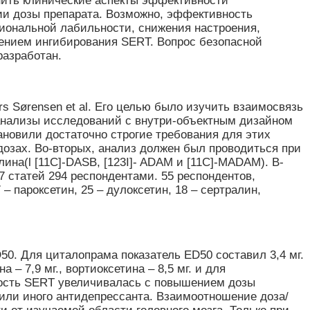
ить клинические аспекты эффективности
ии дозы препарата. Возможно, эффективность
циональной лабильности, снижения настроения,
ением ингибирования SERT. Вопрос безопасной
разработан.
s Sørensen et al. Его целью было изучить взаимосвязь
анализы исследований с внутри-объектным дизайном
тановили достаточно строгие требования для этих
озах. Во-вторых, анализ должен был проводиться при
а(l [11C]-DASB, [123I]- ADAM и [11C]-MADAM). В-
7 статей 294 респондентами. 55 респондентов,
 пароксетин, 25 – дулоксетин, 18 – сертралин,
0. Для циталопрама показатель ED50 составил 3,4 мг.
а – 7,9 мг., вортиоксетина – 8,5 мг. и для
нность SERT увеличивалась с повышением дозы
или иного антидепрессанта. Взаимоотношение доза/