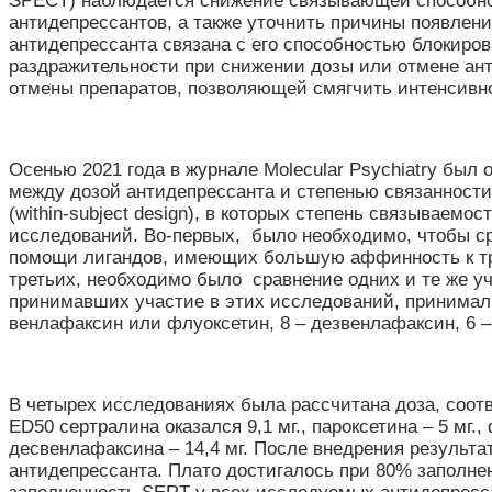
SPECT) наблюдается снижение связывающей способно
антидепрессантов, а также уточнить причины появлен
антидепрессанта связана с его способностью блокиро
раздражительности при снижении дозы или отмене ан
отмены препаратов, позволяющей смягчить интенсивн
Осенью 2021 года в журнале Molecular Psychiatry был
между дозой антидепрессанта и степенью связанност
(within-subject design), в которых степень связывае
исследований. Во-первых, было необходимо, чтобы ср
помощи лигандов, имеющих большую аффинность к тран
третьих, необходимо было сравнение одних и те же уча
принимавших участие в этих исследований, принимали э
венлафаксин или флуоксетин, 8 – дезвенлафаксин, 6 
В четырех исследованиях была рассчитана доза, соот
ED50 сертралина оказался 9,1 мг., пароксетина – 5 мг., 
десвенлафаксина – 14,4 мг. После внедрения результ
антидепрессанта. Плато достигалось при 80% заполне