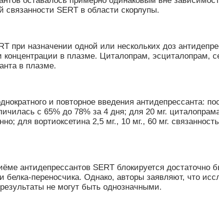
нтов оставалось примерно одинаковым вне зависимости
й связанности SERT в области скорлупы.
T при назначении одной или нескольких доз антидепре
 концентрации в плазме. Циталопрам, эсциталопрам, с
анта в плазме.
днократного и повторное введения антидепрессанта: п
еличилась с 65% до 78% за 4 дня; для 20 мг. циталопрам
но; для вортиоксетина 2,5 мг., 10 мг., 60 мг. связанно
приёме антидепрессантов SERT блокируется достаточно
и белка-переносчика. Однако, авторы заявляют, что ис
х результаты не могут быть однозначными.