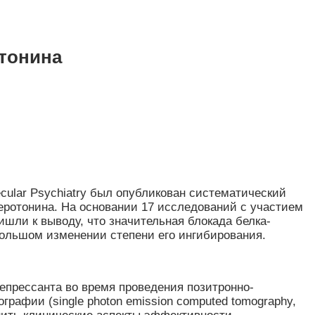
отонина
ular Psychiatry был опубликован систематический
серотонина. На основании 17 исследований с участием
ли к выводу, что значительная блокада белка-
большом изменении степени его ингибирования.
епрессанта во время проведения позитронно-
рафии (single photon emission computed tomography,