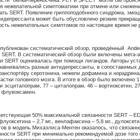
сти белка-переносчика. РЕТ и SPECT могли бы проясн
ия нежелательной симптоматики при отмене или снижен
вать SERT. Появление гриппоподобнного синдрома, эмо
тидепрессанта может быть обусловлено резким прекращ
ость нежелательных симптомов по настоящее время не 
 опубликован систематический обзор, проведённый Ander
и SERT. В систематический обзор были включены мета-
мости SERT оценивалась при помощи лигандов. Авторы ус
авнивались разные антидепрессанты, в сопоставимых д
спортёру серотонина, нежели дофамина и норадреналин
стки головного мозга. В итоге в обзор было включено 1
сциталопрам, 77 – циталопрам, 46 – вортиоксетин, 27 –
– флувоксамин.
ветствующая 50% максимальной связанности SERT – ED5
флуоксетина – 2,7 мг., венлафаксина – 5,8 мг., дулоксетин
атов в модель Михаэлиса-Ментен оказалось, что связа
нности SERT при минимально рекомендуемой дозе того 