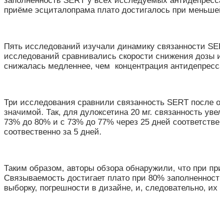
заполненность SERT у всех исследуемых антидепресса
приёме эсциталопрама плато достигалось при меньше
Пять исследований изучали динамику связанности SER
исследований сравнивались скорости снижения дозы и
снижалась медленнее, чем концентрация антидепресс
Три исследования сравнили связанность SERT после о
значимой. Так, для дулоксетина 20 мг. связанность ув
73% до 80% и с 73% до 77% через 25 дней соответствен
соотвественно за 5 дней.
Таким образом, авторы обзора обнаружили, что при 
Связываемость достигает плато при 80% заполненност
выборку, погрешности в дизайне, и, следовательно, и