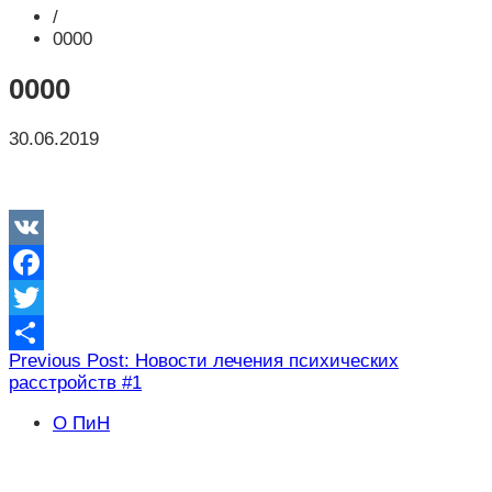
/
0000
0000
30.06.2019
VK
Facebook
Twitter
Навигация
Previous Post: Новости лечения психических
Отправить
расстройств #1
по
записям
О ПиН