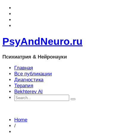
PsyAndNeuro.ru
Психиатрия & Нейронауки
Главная
Все публикации
Диагностика
Терапия
Bekhterev AI
Home
/