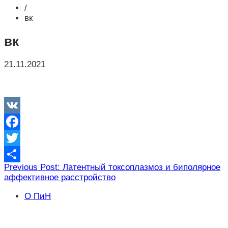
/
вк
вк
21.11.2021
VK
Facebook
Twitter
Навигация
Previous Post: Латентный токсоплазмоз и биполярное
Отправить
аффективное расстройство
по
записям
О ПиН