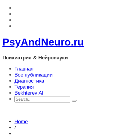
PsyAndNeuro.ru
Психиатрия & Нейронауки
Главная
Все публикации
Диагностика
Терапия
Bekhterev AI
Home
/