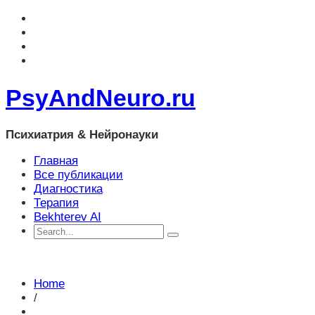
PsyAndNeuro.ru
Психиатрия & Нейронауки
Главная
Все публикации
Диагностика
Терапия
Bekhterev AI
Home
/