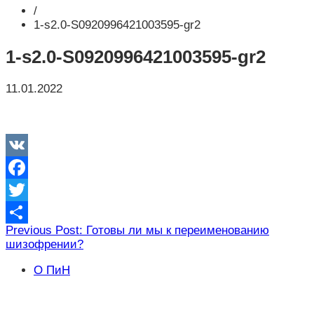
/
1-s2.0-S0920996421003595-gr2
1-s2.0-S0920996421003595-gr2
11.01.2022
VK
Facebook
Twitter
Навигация
Previous Post: Готовы ли мы к переименованию
Отправить
шизофрении?
по
записям
О ПиН