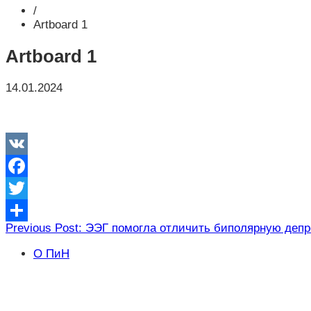
/
Artboard 1
Artboard 1
14.01.2024
VK
Facebook
Twitter
Навигация
Previous Post: ЭЭГ помогла отличить биполярную деп
Отправить
по
О ПиН
записям