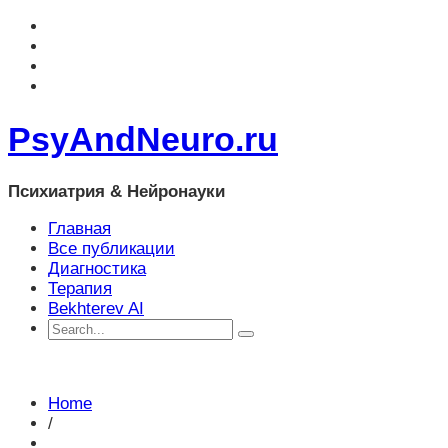
PsyAndNeuro.ru
Психиатрия & Нейронауки
Главная
Все публикации
Диагностика
Терапия
Bekhterev AI
Home
/