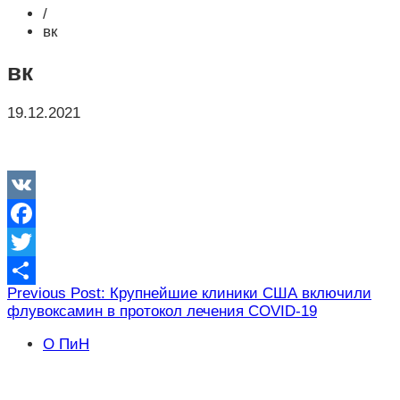
/
вк
вк
19.12.2021
VK
Facebook
Twitter
Навигация
Previous Post: Крупнейшие клиники США включили
Отправить
флувоксамин в протокол лечения COVID-19
по
записям
О ПиН