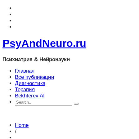
PsyAndNeuro.ru
Психиатрия & Нейронауки
Главная
Все публикации
Диагностика
Терапия
Bekhterev AI
Home
/