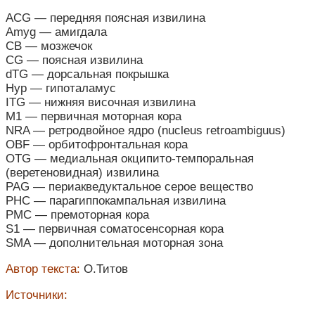
ACG — передняя поясная извилина
Amyg — амигдала
CB — мозжечок
CG — поясная извилина
dTG — дорсальная покрышка
Hyp — гипоталамус
ITG — нижняя височная извилина
M1 — первичная моторная кора
NRA — ретродвойное ядро (nucleus retroambiguus)
OBF — орбитофронтальная кора
OTG — медиальная окципито-темпоральная
(веретеновидная) извилина
PAG — периакведуктальное серое вещество
PHC — парагиппокампальная извилина
PMC — премоторная кора
S1 — первичная соматосенсорная кора
SMA — дополнительная моторная зона
Автор текста:
О.Титов
Источники: