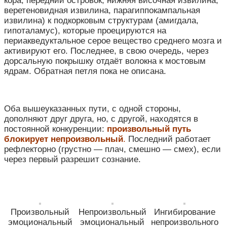
кора, передний островок, нижняя височная извилина,
веретеновидная извилина, парагиппокампальная
извилина) к подкорковым структурам (амигдала,
гипоталамус), которые проецируются на
периакведуктальное серое вещество среднего мозга и
активируют его. Последнее, в свою очередь, через
дорсальную покрышку отдаёт волокна к мостовым
ядрам. Обратная петля пока не описана.
Оба вышеуказанных пути, с одной стороны,
дополняют друг друга, но, с другой, находятся в
постоянной конкуренции:
произвольный путь
блокирует непроизвольный
.
Последний работает
рефлекторно (грустно — плач, смешно — смех), если
через первый разрешит сознание.
Произвольный
Непроизвольный
Ингибирование
эмоциональный
эмоциональный
непроизвольного