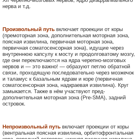
XII черепно-мозговых нервов, ядро диафрагмального
нерва и т.д.
Произвольный путь
включает проекции от коры
(премоторная зона, дополнительная моторная зона,
поясная извилина, первичная моторная зона,
первичная соматосенсорная зона), идущие через
внутреннюю капсулу к мосту и продолговатому мозгу,
где они переключаются на ядра черепно-мозговых
нервов и — это важно! — образуют петлю обратной
связи, проходящую последовательно через мозжечок
и таламус к базальным ядрам и коре (первичная
соматосенсорная зона, надкраевая извилина). Круг
замыкается. Также в нём участвуют пред-
дополнительная моторная зона (Pre-SMA), задний
островок.
Непроизвольный путь
включает проекции от коры
(вентральная поясная извилина, орбитофронтальная