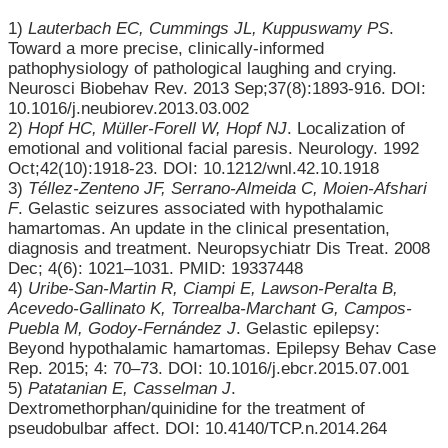
1)
Lauterbach EC, Cummings JL, Kuppuswamy PS
.
Toward a more precise, clinically-informed
pathophysiology of pathological laughing and crying.
Neurosci Biobehav Rev. 2013 Sep;37(8):1893-916. DOI:
10.1016/j.neubiorev.2013.03.002
2)
Hopf HC, Müller-Forell W, Hopf NJ
. Localization of
emotional and volitional facial paresis. Neurology. 1992
Oct;42(10):1918-23. DOI: 10.1212/wnl.42.10.1918
3)
Téllez-Zenteno JF, Serrano-Almeida C, Moien-Afshari
F
. Gelastic seizures associated with hypothalamic
hamartomas. An update in the clinical presentation,
diagnosis and treatment. Neuropsychiatr Dis Treat. 2008
Dec; 4(6): 1021–1031. PMID: 19337448
4)
Uribe-San-Martin R, Ciampi E, Lawson-Peralta B,
Acevedo-Gallinato K, Torrealba-Marchant G, Campos-
Puebla M, Godoy-Fernández J
. Gelastic epilepsy:
Beyond hypothalamic hamartomas. Epilepsy Behav Case
Rep. 2015; 4: 70–73. DOI: 10.1016/j.ebcr.2015.07.001
5)
Patatanian E, Casselman J
.
Dextromethorphan/quinidine for the treatment of
pseudobulbar affect. DOI: 10.4140/TCP.n.2014.264