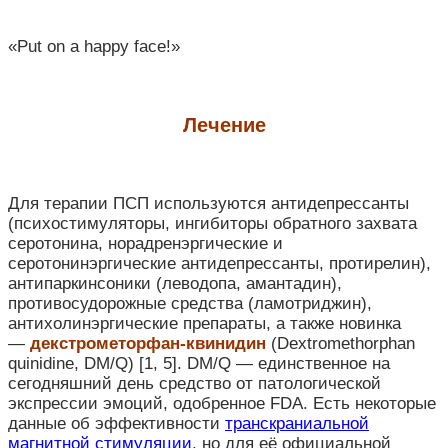
«Put on a happy face!»
Л
ечение
Для терапии ПСП используются антидепрессанты
(психостимуляторы, ингибиторы обратного захвата
серотонина, норадренэргические и
серотонинэргические антидепрессанты, протирелин),
антипаркинсоники (леводопа, амантадин),
противосудорожные средства (ламотриджин),
антихолинэргические препараты, а также новинка
—
декстрометорфан-квинидин
(Dextromethorphan
quinidine, DM/Q) [1, 5]. DM/Q — единственное на
сегодняшний день средство от патологической
экспрессии эмоций, одобренное FDA. Есть некоторые
данные об эффективности
транскраниальной
магнитной стимуляции
, но для её официальной