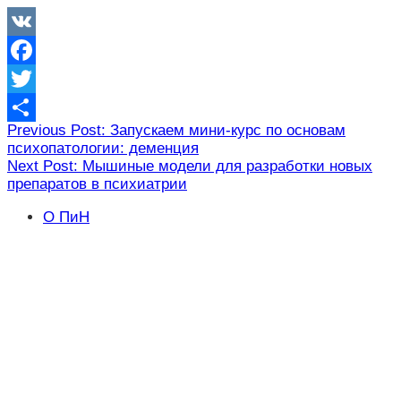
VK
Facebook
Twitter
Навигация
Previous Post: Запускаем мини-курс по основам
Отправить
психопатологии: деменция
по
Next Post: Мышиные модели для разработки новых
записям
препаратов в психиатрии
О ПиН