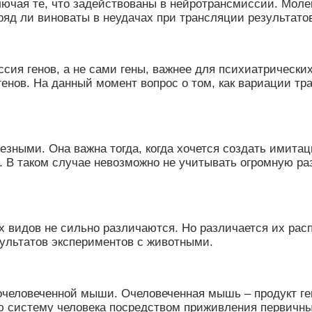
ючая те, что задействованы в нейротрансмиссии. Молек
ряд ли виноваты в неудачах при трансляции результато
сия генов, а не сами гены, важнее для психиатрически
енов. На данный момент вопрос о том, как вариации тр
езными. Она важна тогда, когда хочется создать имита
. В таком случае невозможно не учитывать огромную р
 видов не сильно различаются. Но различается их расп
зультатов экспериментов с животными.
 очеловеченной мыши. Очеловеченная мышь – продукт 
истему человека посредством приживления первичных 