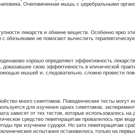
 человека. Очеловеченная мышь с церебральными орган
упности лекарств и обмене веществ. Особенно ярко эт
с обезьянами не помогают вычислить терапевтическую 
 одинаково хорошо определяют эффективность лекарства
, доказавшие свою эффективность в клинической практи
помощью мышей и, следовательно, сложно провести по
ройство много симптомов. Поведенческие тесты могут и
ользуется для изучения одних симптомов, эксперимент
рата зависят от тех тестов, которые использовались на 
тическое средство леветирацетам провалилось при мод
тоды при изучении судорог. Но зато леветирацетам сра
оклинические испытания остановились только на первых