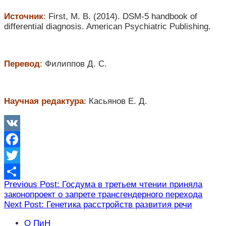
Источник
: First, M. B. (2014). DSM-5 handbook of
differential diagnosis. American Psychiatric Publishing.
Перевод
: Филиппов Д. С.
Научная редактура
: Касьянов Е. Д.
VK
Facebook
Twitter
Навигация
Previous Post: Госдума в третьем чтении приняла
Отправить
законопроект о запрете трансгендерного перехода
по
Next Post: Генетика расстройств развития речи
записям
О ПиН