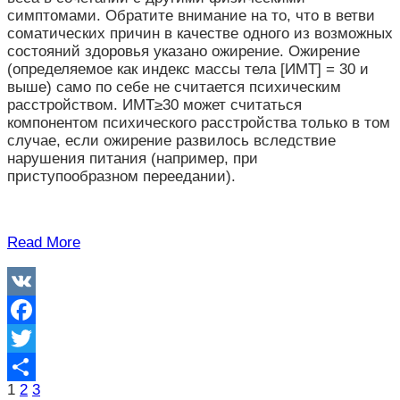
симптомами. Обратите внимание на то, что в ветви
соматических причин в качестве одного из возможных
состояний здоровья указано ожирение. Ожирение
(определяемое как индекс массы тела [ИМТ] = 30 и
выше) само по себе не считается психическим
расстройством. ИМТ
≥
30 может считаться
компонентом психического расстройства только в том
случае, если ожирение развилось вследствие
нарушения питания (например, при
приступообразном переедании).
Read More
VK
Facebook
Twitter
Пагинация
1
2
3
Отправить