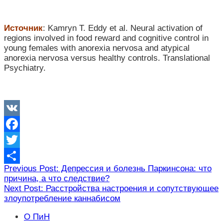
Источник
: Kamryn T. Eddy et al. Neural activation of
regions involved in food reward and cognitive control in
young females with anorexia nervosa and atypical
anorexia nervosa versus healthy controls. Translational
Psychiatry.
VK
Facebook
Twitter
Навигация
Previous Post: Депрессия и болезнь Паркинсона: что
Отправить
причина, а что следствие?
по
Next Post: Расстройства настроения и сопутствующее
записям
злоупотребление каннабисом
О ПиН