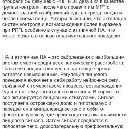
отобрали 59 девушек с РПП и 34 девушки в качестве
группы контроля, после чего провели им МРТ с
демонстрацией изображений еды в период голода и
после приёма пищи. Авторы выяснили, что активация
систем контроля и вознаграждения более выражена
при РПП, особенно в случае с атипичной НА, что
может лежать в основе ограничительного поведения.
НА и атипичная НА – это заболевания с наибольшим
риском смерти среди всех психических расстройств.
Патогенез подавления веса в настоящее время
остаётся невыясненным. Регуляция пищевого
поведения включает в себя работу нейронной сети,
связанной с гомеостазом, процессы вознаграждения
едой и систему когнитивного контроля. В норме это
всё активируется пищевыми стимулами. Сигнал
поступает в островковую долю и гипоталамус и
передаётся в миндалевидное тело и орбито-
фронтальную кору, где происходит оценка значимости
пищевого сигнала. Затем сигнал передается в
полосатое тело, дорсолатеральную префронтальную