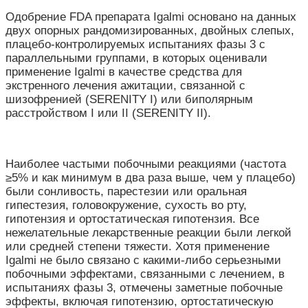
Одобрение FDA препарата Igalmi основано на данных
двух опорных рандомизированных, двойных слепых,
плацебо-контролируемых испытаниях фазы 3 с
параллельными группами, в которых оценивали
применение Igalmi в качестве средства для
экстренного лечения ажитации, связанной с
шизофренией (SERENITY I) или биполярным
расстройством I или II (SERENITY II).
Наиболее частыми побочными реакциями (частота
≥5% и как минимум в два раза выше, чем у плацебо)
были сонливость, парестезии или оральная
гипестезия, головокружение, сухость во рту,
гипотензия и ортостатическая гипотензия. Все
нежелательные лекарственные реакции были легкой
или средней степени тяжести. Хотя применение
Igalmi не было связано с какими-либо серьезными
побочными эффектами, связанными с лечением, в
испытаниях фазы 3, отмечены заметные побочные
эффекты, включая гипотензию, ортостатическую