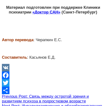
Материал подготовлен при поддержке Клиники
психиатрии
«Доктор САН»
(Санкт-Петербург)
Автор перевода
: Черапкин Е.С.
Составитель
: Касьянов Е.Д.
VK
Facebook
Twitter
Навигация
Previous Post: Связь между остротой зрения и
Отправить
развитием психоза в подростковом возрасте
по
Next Post: Инвалидизирующие и обезображивающие