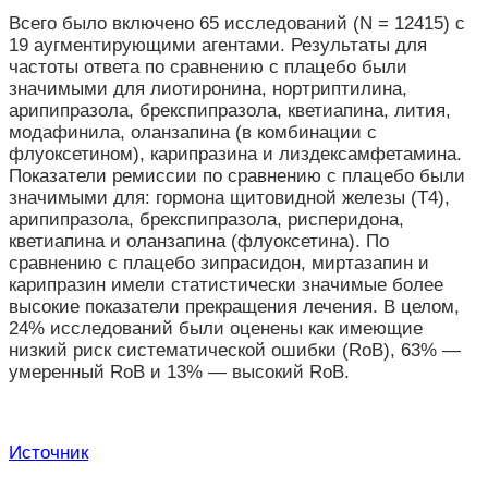
Всего было включено 65 исследований (N = 12415) с
19 аугментирующими агентами. Результаты для
частоты ответа по сравнению с плацебо были
значимыми для лиотиронина, нортриптилина,
арипипразола, брекспипразола, кветиапина, лития,
модафинила, оланзапина (в комбинации с
флуоксетином), карипразина и лиздексамфетамина.
Показатели ремиссии по сравнению с плацебо были
значимыми для: гормона щитовидной железы (Т4),
арипипразола, брекспипразола, рисперидона,
кветиапина и оланзапина (флуоксетина). По
сравнению с плацебо зипрасидон, миртазапин и
карипразин имели статистически значимые более
высокие показатели прекращения лечения. В целом,
24% исследований были оценены как имеющие
низкий риск систематической ошибки (RoB), 63% —
умеренный RoB и 13% — высокий RoB.
Источник