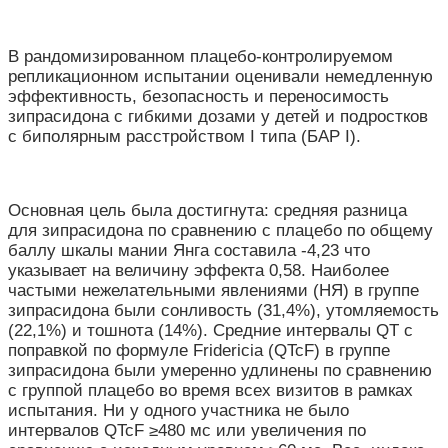
В рандомизированном плацебо-контролируемом
репликационном испытании оценивали немедленную
эффективность, безопасность и переносимость
зипрасидона с гибкими дозами у детей и подростков
с биполярным расстройством I типа (БАР I).
Основная цель была достигнута: средняя разница
для зипрасидона по сравнению с плацебо по общему
баллу шкалы мании Янга составила -4,23 что
указывает на величину эффекта 0,58. Наиболее
частыми нежелательными явлениями (НЯ) в группе
зипрасидона были сонливость (31,4%), утомляемость
(22,1%) и тошнота (14%). Средние интервалы QT с
поправкой по формуле Fridericia (QTcF) в группе
зипрасидона были умеренно удлинены по сравнению
с группой плацебо во время всех визитов в рамках
испытания. Ни у одного участника не было
интервалов QTcF ≥480 мс или увеличения по