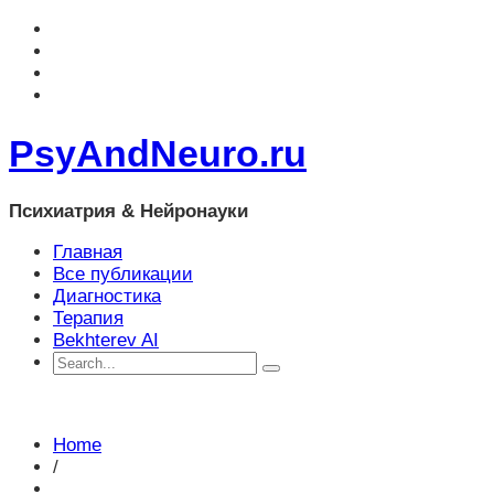
PsyAndNeuro.ru
Психиатрия & Нейронауки
Главная
Все публикации
Диагностика
Терапия
Bekhterev AI
Home
/