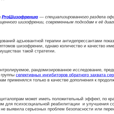
а
ProШизофрению
— специализированного раздела оф
щенного шизофрении, современным подходам к её диаг
ований адъювантной терапии антидепрессантами показа
птомов шизофрении, однако количество и качество име
муществах такой стратегии.
онтролируемое, рандомизированное исследование, пред
 группы
селективных ингибиторов обратного захвата се
прам применялся только в качестве дополнения к продо
 циталопрам может иметь положительный эффект, по кра
ером для психосоциальной реабилитации и улучшения 
 не выявила серьезных проблем безопасности или пер