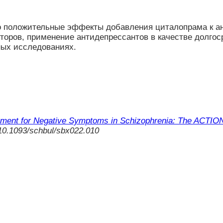
о положительные эффекты добавления циталопрама к ан
оров, применение антидепрессантов в качестве долгос
ных исследованиях.
tment for Negative Symptoms in Schizophrenia: The ACTIO
/10.1093/schbul/sbx022.010