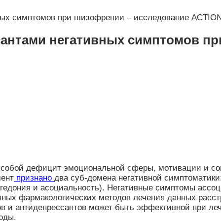
ных симптомов при шизофрении – исследование ACTIO
сантами негативных симптомов пр
обой дефицит эмоциональной сферы, мотивации и соци
мент
признано
два суб-домена негативной симптоматик
ангедония и асоциальность). Негативные симптомы асс
нных фармакологических методов лечения данных расс
ов и антидепрессантов может быть эффективной при ле
оды.