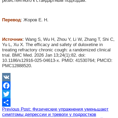
резистентного к стандартным подходам.
Перевод
: Жоров Е. Н.
Источник
: Wang S, Wu H, Zhou Y, Li W, Zhang T, Shi C,
Yu L, Xu X. The efficacy and safety of duloxetine in
treating refractory chronic cough: a randomized clinical
trial. BMC Med. 2026 Jan 13;24(1):82. doi:
10.1186/s12916-025-04613-x. PMID: 41530764; PMCID:
PMC12888520.
VK
Facebook
Twitter
Навигация
Previous Post: Физические упражнения уменьшают
Отправить
симптомы депрессии и тревоги у подростков
по