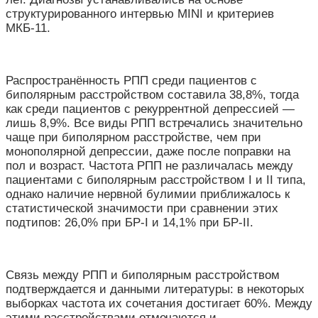
структурированного
интервью
MINI
и
критериев
МКБ-11.
Распространённость
РПП
среди
пациентов
с
биполярным
расстройством
составила 38,8%,
тогда
как
среди
пациентов
с
рекуррентной
депрессией —
лишь 8,9%.
Все
виды
РПП
встречались
значительно
чаще
при
биполярном
расстройстве,
чем
при
монополярной
депрессии,
даже
после
поправки
на
пол
и
возраст.
Частота
РПП
не
различалась
между
пациентами
с
биполярным
расстройством
I
и
II
типа,
однако
наличие
нервной
булимии
приближалось
к
статистической
значимости
при
сравнении
этих
подтипов: 26,0%
при
БР-
I
и 14,1%
при
БР-
II.
Связь
между
РПП
и
биполярным
расстройством
подтверждается
и
данными
литературы:
в
некоторых
выборках
частота
их
сочетания
достигает 60%.
Между
этими
расстройствами
отмечаются
и