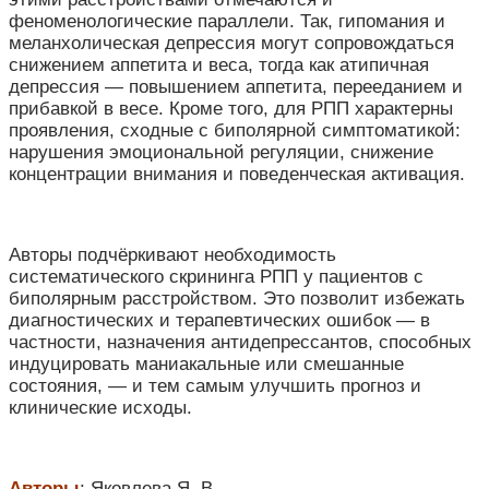
феноменологические
параллели.
Так,
гипомания
и
меланхолическая
депрессия
могут
сопровождаться
снижением
аппетита
и
веса,
тогда
как
атипичная
депрессия —
повышением
аппетита,
перееданием
и
прибавкой
в
весе.
Кроме
того,
для
РПП
характерны
проявления,
сходные
с
биполярной
симптоматикой:
нарушения
эмоциональной
регуляции,
снижение
концентрации
внимания
и
поведенческая
активация.
Авторы
подчёркивают
необходимость
систематического
скрининга
РПП
у
пациентов
с
биполярным
расстройством.
Это
позволит
избежать
диагностических
и
терапевтических
ошибок —
в
частности,
назначения
антидепрессантов,
способных
индуцировать
маниакальные
или
смешанные
состояния, —
и
тем
самым
улучшить
прогноз
и
клинические
исходы.
Авторы
: Яковлева Я. В.