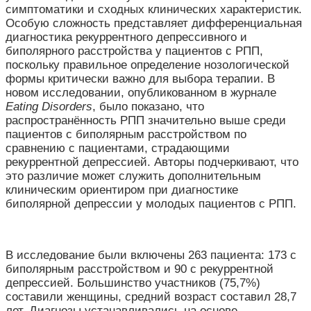
симптоматики
и
сходных
клинических
характеристик.
Особую
сложность
представляет
дифференциальная
диагностика
рекуррентного
депрессивного
и
биполярного
расстройства
у
пациентов
с
РПП,
поскольку
правильное
определение
нозологической
формы
критически
важно
для
выбора
терапии.
В
новом
исследовании,
опубликованном
в
журнале
Eating
Disorders
,
было
показано,
что
распространённость
РПП
значительно
выше
среди
пациентов
с
биполярным
расстройством
по
сравнению
с
пациентами,
страдающими
рекуррентной
депрессией.
Авторы
подчеркивают,
что
это
различие
может
служить
дополнительным
клиническим
ориентиром
при
диагностике
биполярной
депрессии
у
молодых
пациентов
с
РПП.
В
исследование
были
включены 263
пациента: 173
с
биполярным
расстройством
и 90
с
рекуррентной
депрессией.
Большинство
участников (75,7%)
составили
женщины,
средний
возраст
составил 28,7
лет.
Диагнозы
устанавливались
на
основе