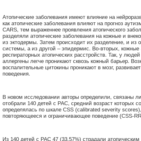
Атопические заболевания имеют влияние на нейроразви
как атопические заболевания влияют на прогноз аути
CARS, тем выраженнее проявления атопического забо
разделяли атопические заболевания на кожные и внеко
из эктодермы. Затем происходит их разделение, и из
системы, а из другой – эпидермис. Во-вторых, кожны
респираторных атопических расстройств. Так, у людей
аллергены легче проникают сквозь кожный барьер. Воз
воспалительные цитокины проникают в мозг, развивает
поведения.
В новом исследовании авторы определили, связаны ли 
отобрали 140 детей с РАС, средний возраст которых с
определялась по шкале CSS (calibrated severity score
повторяющееся и ограничивающее поведение (CSS-RRB, re
Из 140 детей с РАС 47 (33,57%) страдали атопическим