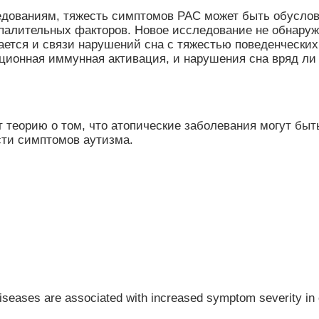
едованиям, тяжесть симптомов РАС может быть обусло
спалительных факторов. Новое исследование не обнару
сается и связи нарушений сна с тяжестью поведенчески
тационная иммунная активация, и нарушения сна вряд л
 теорию о том, что атопические заболевания могут бы
сти симптомов аутизма.
iseases are associated with increased symptom severity in