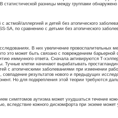
RB статистической разницы между группами обнаружено
 с астмой/аллергией и детей без атопического заболева
S-SA, по сравнению с детьми без атопического заболе
исследованиях. В них увеличение провоспалительных м
что это может быть связано с повреждением барьерной 
итию иммунного ответа. Сначала активируются Т-хэлперы
. Тучные клетки начинают вырабатывать простагландин,
етей с атопическими заболеваниями при изменении раб
м, совпадение результатов нового и предыдущих исслед
онент. Но для подкрепления этой теории требуются да
нием симптомов аутизма может ухудшаться течение кожн
ю, вследствие кожного дискомфорта при экземе может 