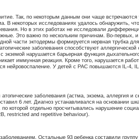
тие. Так, по некоторым данным они чаще встречаются у
зма. В некоторых исследованиях удалось обнаружить, ч
левания. Но в этих работах не исследовали дифференц
жные. Это важно по нескольким причинам. Во-первых, и
 одной части эктодермы формируется нервная трубка д
е атопические заболевания способствуют аллергическо
 с экземой нарушается барьерная функция дыхательного 
никает иммунная реакция. Кроме того, нарушается рабо
ся нейровоспаление. У детей с РАС повышаются IL-4, 
атопические заболевания (астма, экзема, аллергия и с
оставил 6 лет. Диагноз устанавливался на основании 
s), по которой отдельно просчитывались нарушение социа
stricted and repetitive behaviour).
 заболеванием. Остальные 93 ребенка составили группу