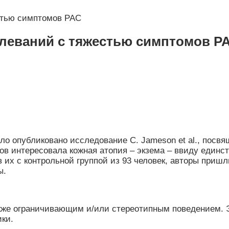
стью симптомов РАС
олеваний с тяжестью симптомов Р
 было опубликовано исследование C. Jameson et al., пос
в интересовала кожная атопия – экзема – ввиду единст
в их с контрольной группой из 93 человек, авторы при
ы.
акже ограничивающим и/или стереотипным поведением. 
ики.