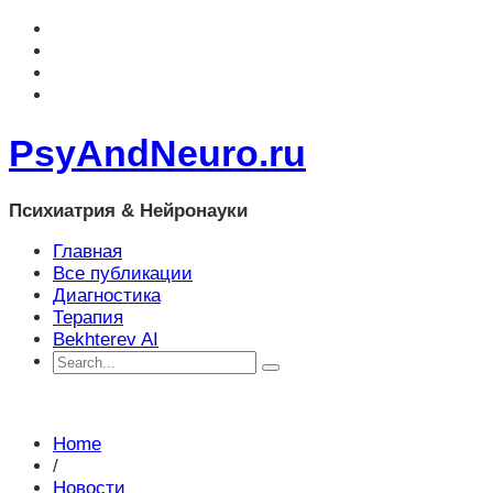
PsyAndNeuro.ru
Психиатрия & Нейронауки
Главная
Все публикации
Диагностика
Терапия
Bekhterev AI
Home
/
Новости