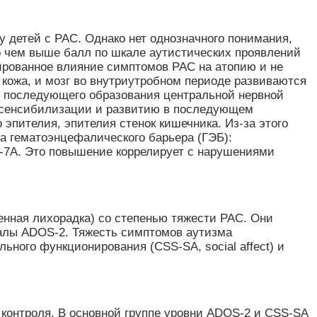
 детей с РАС. Однако нет однозначного понимания,
то чем выше балл по шкале аутистических проявлений
ированное влияние симптомов РАС на атопию и не
 кожа, и мозг во внутриутробном периоде развиваются
ля последующего образования центральной нервной
й сенсибилизации и развитию в последующем
эпителия, эпителия стенок кишечника. Из-за этого
та гематоэнцефалического барьера (ГЭБ):
IL-7A. Это повышение коррелирует с нарушениями
енная лихорадка) со степенью тяжести РАС. Они
шкалы ADOS-2. Тяжесть симптомов аутизма
льного функционирования (CSS-SA, social affect) и
 контроля. В основной группе уровни ADOS-2 и CSS-SA