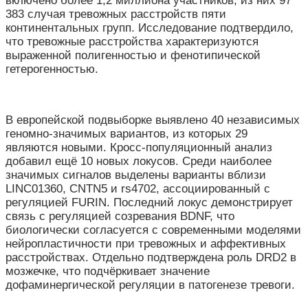
включено более 1,2 миллиона участников, из них 97
383 случая тревожных расстройств пяти
континентальных групп. Исследование подтвердило,
что тревожные расстройства характеризуются
выраженной полигенностью и фенотипической
гетерогенностью.
В европейской подвыборке выявлено 40 независимых
геномно-значимых вариантов, из которых 29
являются новыми. Кросс-популяционный анализ
добавил ещё 10 новых локусов. Среди наиболее
значимых сигналов выделены варианты вблизи
LINC01360, CNTN5 и rs4702, ассоциированный с
регуляцией FURIN. Последний локус демонстрирует
связь с регуляцией созревания BDNF, что
биологически согласуется с современными моделями
нейропластичности при тревожных и аффективных
расстройствах. Отдельно подтверждена роль DRD2 в
мозжечке, что подчёркивает значение
дофаминергической регуляции в патогенезе тревоги.