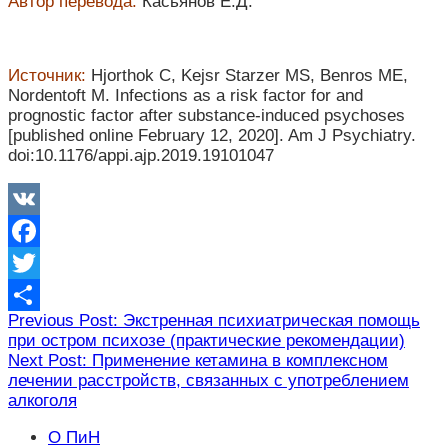
Автор перевода:
Касьянов Е.Д.
Источник:
Hjorthok C, Kejsr Starzer MS, Benros ME,
Nordentoft M. Infections as a risk factor for and
prognostic factor after substance-induced psychoses
[published online February 12, 2020]. Am J Psychiatry.
doi:10.1176/appi.ajp.2019.19101047
VK
Facebook
Twitter
Навигация
Previous Post: Экстренная психиатрическая помощь
Отправить
при остром психозе (практические рекомендации)
по
Next Post: Применение кетамина в комплексном
записям
лечении расстройств, связанных с употреблением
алкоголя
О ПиН