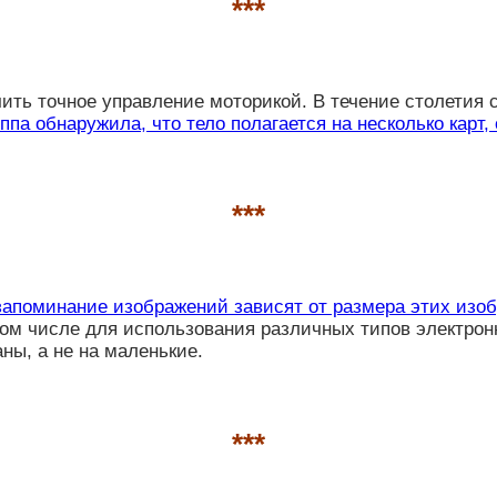
***
чить точное управление моторикой. В течение столетия 
ппа обнаружила, что тело полагается на несколько карт
***
запоминание изображений зависят от размера этих изоб
ом числе для использования различных типов электронн
ны, а не на маленькие.
***