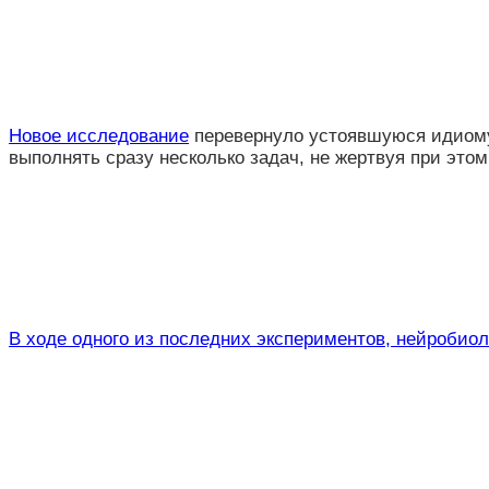
Новое исследование
перевернуло устоявшуюся идиому 
выполнять сразу несколько задач, не жертвуя при это
В ходе одного из последних экспериментов, нейробиол