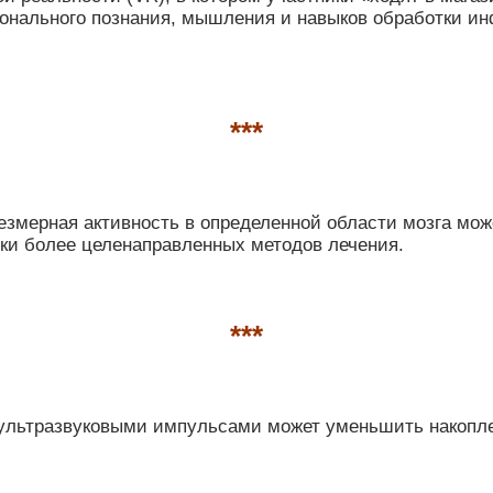
нального познания, мышления и навыков обработки и
***
резмерная активность в определенной области мозга м
ки более целенаправленных методов лечения.
***
с ультразвуковыми импульсами может уменьшить накопл