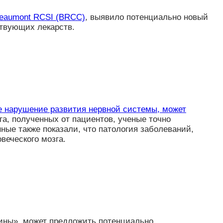
Beaumont RCSI (BRCC)
, выявило потенциально новый
ствующих лекарств.
е нарушение развития нервной системы, может
а, полученных от пациентов, ученые точно
ые также показали, что патология заболеваний,
веческого мозга.
азины», может предложить потенциально