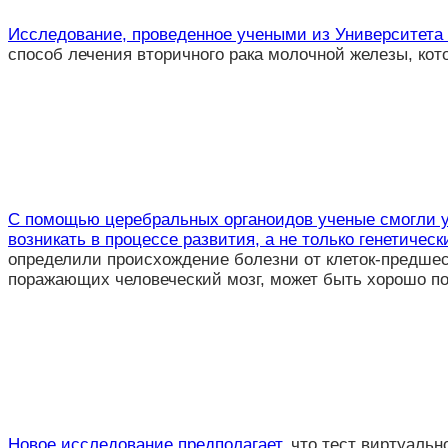
Исследование, проведенное учеными из Университета
способ лечения вторичного рака молочной железы, ко
С помощью церебральных органоидов ученые смогли ус
возникать в процессе развития, а не только генетическ
определили происхождение болезни от клеток-предшес
поражающих человеческий мозг, может быть хорошо по
Новое исследование предполагает
, что тест виртуаль