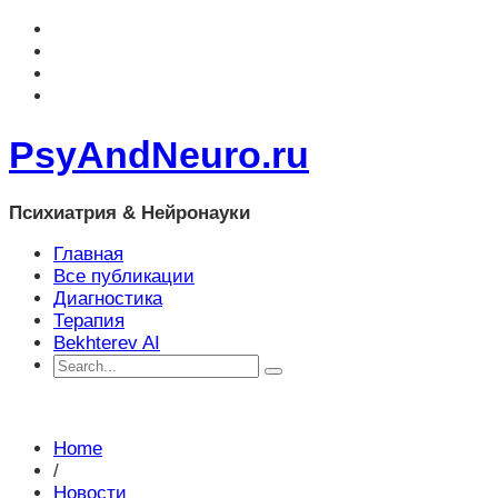
PsyAndNeuro.ru
Психиатрия & Нейронауки
Главная
Все публикации
Диагностика
Терапия
Bekhterev AI
Home
/
Новости