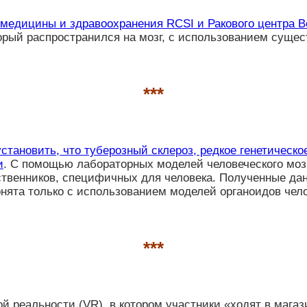
 медицины и здравоохранения RCSI и Ракового центра 
торый распространился на мозг, с использованием суще
***
тановить, что туберозный склероз, редкое генетическо
и
. С помощью лабораторных моделей человеческого мозг
твенников, специфичных для человека. Полученные данн
нята только с использованием моделей органоидов чело
***
ной реальности (VR), в котором участники «ходят в маг