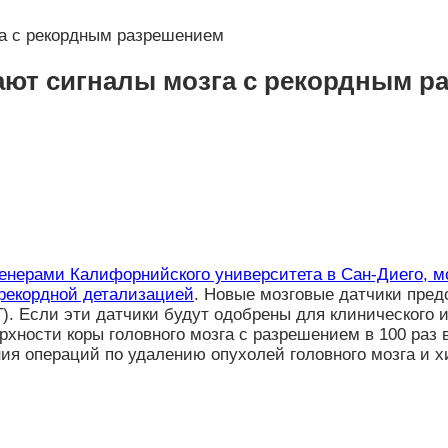
га с рекордным разрешением
ают сигналы мозга с рекордным р
енерами Калифорнийского университета в Сан-Диего, м
 рекордной детализацией
. Новые мозговые датчики пред
). Если эти датчики будут одобрены для клинического 
хности коры головного мозга с разрешением в 100 раз в
ия операций по удалению опухолей головного мозга и х