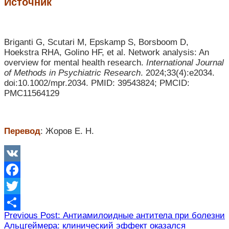
Источник
Briganti G, Scutari M, Epskamp S, Borsboom D,
Hoekstra RHA, Golino HF, et al. Network analysis: An
overview for mental health research.
International Journal
of Methods in Psychiatric Research
. 2024;33(4):e2034.
doi:10.1002/mpr.2034. PMID: 39543824; PMCID:
PMC11564129
Перевод
: Жоров Е. Н.
VK
Facebook
Twitter
Навигация
Previous Post: Антиамилоидные антитела при болезни
Отправить
Альцгеймера: клинический эффект оказался