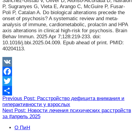
Sanchez-Gistau V, Oliver D, Alonso-Alconada D, Navalón
P, Sugranyes G, Vieta E, Arango C, McGuire P, Fusar-
Poli P, Catalan A. Do biological alterations precede the
onset of psychosis? A systematic review and meta-
analysis of immune, cardiometabolic, prolactin and HPA
axis alterations in clinical high-risk for psychosis. Brain
Behav Immun. 2025 Apr 7;128:219-233. doi:
10.1016/j.bbi.2025.04.009. Epub ahead of print. PMID:
40204113.
VK
Facebook
Twitter
Навигация
Previous Post: Расстройство дефицита внимания и
Отправить
гиперактивности у взрослых
по
Next Post: Новости лечения психических расстройств
записям
за #апрель 2025
О ПиН