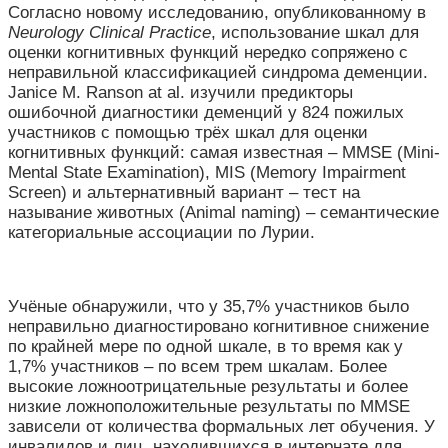
Согласно новому исследованию, опубликованному в
Neurology Clinical Practice
, использование шкал для
оценки когнитивных функций нередко сопряжено с
неправильной классификацией синдрома деменции.
Janice M. Ranson at al. изучили предикторы
ошибочной диагностики деменций у 824 пожилых
участников с помощью трёх шкал для оценки
когнитивных функций: самая известная – MMSE (Mini-
Mental State Examination), MIS (Memory Impairment
Screen) и альтернативный вариант – тест на
называние животных (Animal naming) – семантические
категориальные ассоциации по Лурии.
Учёные обнаружили, что у 35,7% участников было
неправильно диагностировано когнитивное снижение
по крайней мере по одной шкале, в то время как у
1,7% участников – по всем трем шкалам. Более
высокие ложноотрицательные результаты и более
низкие ложноположительные результаты по MMSE
зависели от количества формальных лет обучения. У
инвалидов и лиц, находившихся в интернате для