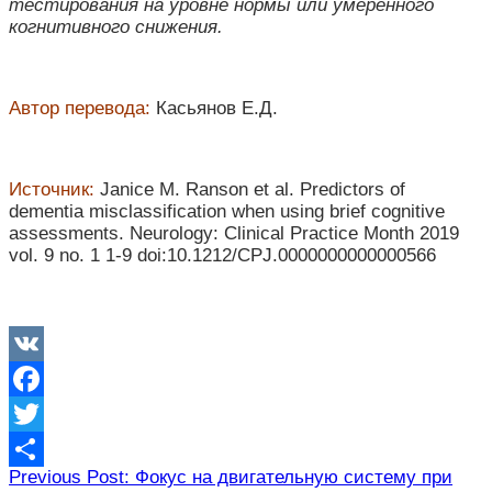
тестирования на уровне нормы или умеренного
когнитивного снижения.
Автор перевода:
Касьянов Е.Д.
Источник:
Janice M. Ranson et al. Predictors of
dementia misclassification when using brief cognitive
assessments. Neurology: Clinical Practice Month 2019
vol. 9 no. 1 1-9 doi:10.1212/CPJ.0000000000000566
VK
Facebook
Twitter
Навигация
Previous Post: Фокус на двигательную систему при
Отправить