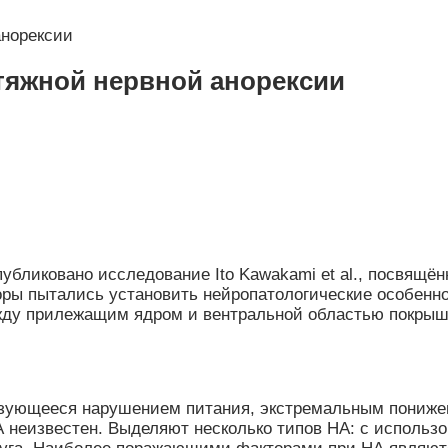
анорексии
тяжной нервной анорексии
публиковано исследование Ito Kawakami et al., посвящё
торы пытались установить нейропатологические особенно
у прилежащим ядром и вентральной областью покрышки
изующееся нарушением питания, экстремальным понижен
НА неизвестен. Выделяют несколько типов НА: с исполь