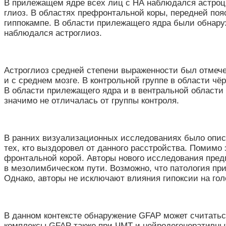
В прилежащем ядре всех лиц с НА наблюдался астроц
глиоз. В областях префронтальной коры, передней поя
гиппокампе. В области прилежащего ядра были обнар
наблюдался астроглиоз.
Астроглиоз средней степени выраженности был отмеч
и с среднем мозге. В контрольной группе в области ч
В области прилежащего ядра и в вентральной области
значимо не отличалась от группы контроля.
В ранних визуализационных исследованиях было опис
тех, кто выздоровел от данного расстройства. Помимо
фронтальной корой. Авторы нового исследования предп
в мезолимбическом пути. Возможно, что патология пр
Однако, авторы не исключают влияния гипоксии на гол
В данном контексте обнаружение GFAP может считать
комплексы GFAP также при ЧМТ и нейродегенеративны