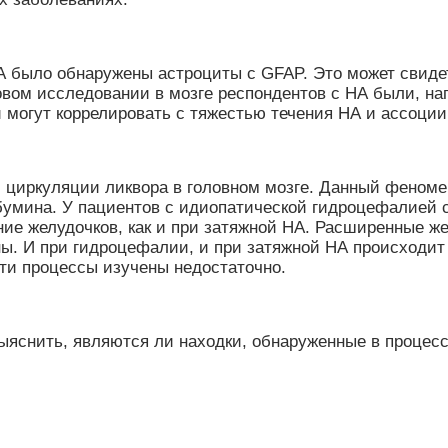
было обнаружены астроциты с GFAP. Это может свидете
овом исследовании в мозге респондентов с НА были, на
и могут коррелировать с тяжестью течения НА и ассоци
м циркуляции ликвора в головном мозге. Данный феноме
ьбумина. У пациентов с идиопатической гидроцефалией
ние желудочков, как и при затяжной НА. Расширенные 
ны. И при гидроцефалии, и при затяжной НА происходит
ти процессы изучены недостаточно.
ыяснить, являются ли находки, обнаруженные в процес