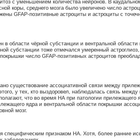
итоз с уменьшением количества нейронов. В каудальн
сной коры, среднего мозга было увеличено число астро
ужены GFAP-позитивные астроциты и астроциты с точеч
ен в области чёрной субстанции и вентральной област
ёрной субстанции тоже отмечался умеренный астроглиоз
 покрышки число GFAP-позитивных астроцитов преоблад
ано существование ассоциативной связи между прилеж
 этого, у тех, кто выздоровел, наблюдалась связь межд
олагают, что во время НА при патологии прилежащего я
илежащего ядра и вентральной области покрышки ассо
овной мозг.
ся специфическим признаком НА. Хотя, более ранние 
х заболеваниях.