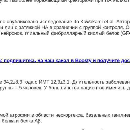
друга. Наиболее поражающими факторами при НА являют
ыло опубликовано исследование Ito Kawakami et al. Авт
и лиц с затяжной НА в сравнении с группой контроля.
 нейронов, глиальный фибриллярный кислый белок (GF
: подпишитесь на наш канал в Boosty и получите до
34,2±8,3 года с ИМТ 12,3±3,1. Длительность заболевани
 группы – 5 человек. У большинства пациентов имелись
мой атрофии в области неокортекса, базальных ганглиев
 белка и белка Aβ.