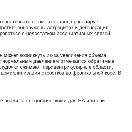
льствовать о том, что голод провоцирует
против, обнаружены астроцитоз и дегенерация
ироваться с недостатком ассоциативных связей.
н может возникнуть из-за увеличения объёма
 с нормальным давлением отмечается обратимые
желудочки сжимают перивентрикулярные области,
 демиелинизация отростков во фронтальной коре. В
се анализа, специфическими для НА или они –