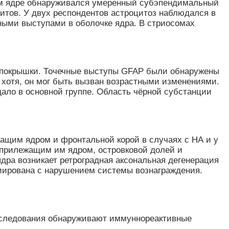
ом ядре обнаруживался умеренный субэпендимальный
цитов. У двух респондентов астроцитоз наблюдался в
ными выступами в оболочке ядра. В стриосомах
и покрышки. Точечные выступы GFAP были обнаружены
, хотя, он мог быть вызван возрастными изменениями.
ало в основной группе. Область чёрной субстанции
ащим ядром и фронтальной корой в случаях с НА и у
у прилежащим им ядром, островковой долей и
дра возникает ретроградная аксональная дегенерация
циирована с нарушением системы вознаграждения.
исследования обнаруживают иммуннореактивные