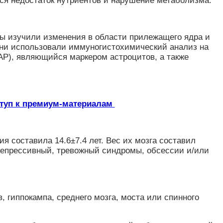
ся недостаток нутриентов и нарушение метаболизма.
оры изучили изменения в области прилежащего ядра и
 Они использовали иммуногистохимический анализ на
AP), являющийся маркером астроцитов, а также
ступ к премиум-материалам
я составила 14.6±7.4 лет. Вес их мозга составил
 депрессивный, тревожный синдромы, обсессии и/или
, гиппокампа, среднего мозга, моста или спинного