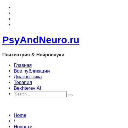
PsyAndNeuro.ru
Психиатрия & Нейронауки
Главная
Все публикации
Диагностика
Терапия
Bekhterev AI
Home
/
Новости