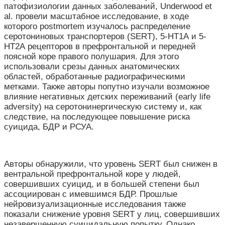
патофизиологии данных заболеваний, Underwood et
al. провели масштабное исследование, в ходе
которого postmortem изучалось распределение
серотониновых транспортеров (SERT), 5-HT
1А
и 5-
HT
2А
рецепторов в префронтальной и передней
поясной коре правого полушария. Для этого
использовали срезы данных анатомических
областей, обработанные радиографическими
метками. Также авторы попутно изучали возможное
влияние негативных детских переживаний (early life
adversity) на серотонинергическую систему и, как
следствие, на последующее повышение риска
суицида, БДР и РСУА.
Авторы обнаружили, что уровень SERT был снижен в
вентральной префронтальной коре у людей,
совершивших суицид, и в большей степени был
ассоциирован с имевшимся БДР. Прошлые
нейровизуализационные исследования также
показали снижение уровня SERT у лиц, совершивших
незавершенную суицидальную попытку. Однако