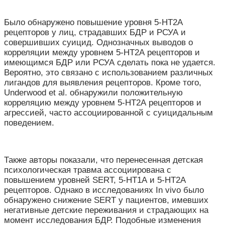
Было обнаружено повышение уровня 5-HT
2А
рецепторов у лиц, страдавших БДР и РСУА и
совершивших суицид. Однозначных выводов о
корреляции между уровнем 5-HT
2А
рецепторов и
имеющимся БДР или РСУА сделать пока не удается.
Вероятно, это связано с использованием различных
лигандов для выявления рецепторов. Кроме того,
Underwood et al. обнаружили положительную
корреляцию между уровнем 5-HT
2А
рецепторов и
агрессией, часто ассоциированной с суицидальным
поведением.
Также авторы показали, что перенесенная детская
психологическая травма ассоциирована с
повышением уровней SERT, 5-HT
1А
и 5-HT
2А
рецепторов. Однако в исследованиях In vivo было
обнаружено снижение SERT у пациентов, имевших
негативные детские переживания и страдающих на
момент исследования БДР. Подобные изменения