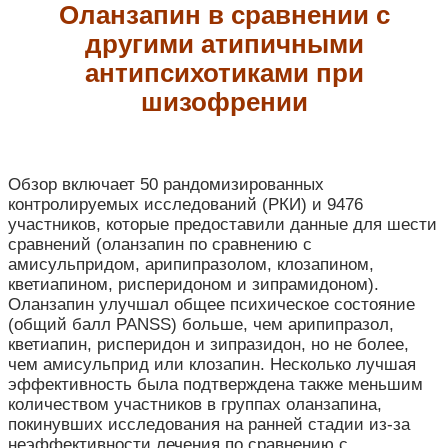
Оланзапин в сравнении с
другими атипичными
антипсихотиками при
шизофрении
Обзор включает 50 рандомизированных
контролируемых исследований (РКИ) и 9476
участников, которые предоставили данные для шести
сравнений (оланзапин по сравнению с
амисульпридом, арипипразолом, клозапином,
кветиапином, рисперидоном и зипрамидоном).
Оланзапин улучшал общее психическое состояние
(общий балл PANSS) больше, чем арипипразол,
кветиапин, рисперидон и зипразидон, но не более,
чем амисульприд или клозапин. Несколько лучшая
эффективность была подтверждена также меньшим
количеством участников в группах оланзапина,
покинувших исследования на ранней стадии из-за
неэффективности лечения по сравнению с