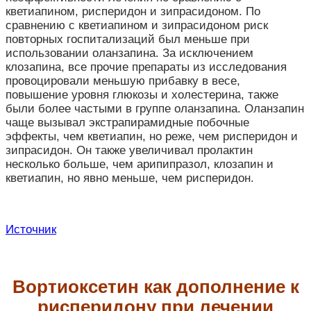
кветиапином, рисперидон и зипрасидоном. По
сравнению с кветиапином и зипрасидоном риск
повторных госпитализаций был меньше при
использовании оланзапина. За исключением
клозапина, все прочие препараты из исследования
провоцировали меньшую прибавку в весе,
повышение уровня глюкозы и холестерина, также
были более частыми в группе оланзапина. Оланзапин
чаще вызывал экстрапирамидные побочные
эффекты, чем кветиапин, но реже, чем рисперидон и
зипрасидон. Он также увеличивал пролактин
несколько больше, чем арипипразол, клозапин и
кветиапин, но явно меньше, чем рисперидон.
Источник
Вортиоксетин как дополнение к
рисперидону при лечении