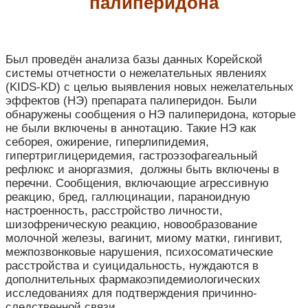
палиперидона
Был проведён анализа базы данных Корейской
системы отчетности о нежелательных явлениях
(KIDS-KD) с целью выявления новых нежелательных
эффектов (НЭ) препарата палиперидон. Были
обнаружены сообщения о НЭ палиперидона, которые
не были включены в аннотацию. Такие НЭ как
себорея, ожирение, гиперлипидемия,
гипертриглицеридемия, гастроэзофагеальный
рефлюкс и аноргазмия, должны быть включены в
перечни. Сообщения, включающие агрессивную
реакцию, бред, галлюцинации, параноидную
настроенность, расстройство личности,
шизофреническую реакцию, новообразование
молочной железы, вагинит, миому матки, гингивит,
межпозвонковые нарушения, психосоматические
расстройства и суицидальность, нуждаются в
дополнительных фармакоэпидемиологических
исследованиях для подтверждения причинно-
следственной связи.