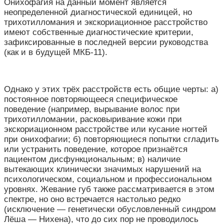
Онихофагия на данный момент является
неопределенной диагностической единицей, но
трихотилломания и экскориационное расстройство
имеют собственные диагностические критерии,
зафиксированные в последней версии руководства
(как и в будущей МКБ-11).
Однако у этих трёх расстройств есть общие черты: а)
постоянное повторяющееся специфическое
поведение (например, вырывание волос при
трихотилломании, расковыривание кожи при
экскориационном расстройстве или кусание ногтей
при онихофагии; б) повторяющиеся попытки сгладить
или устранить поведение, которое признаётся
пациентом дисфункциональным; в) наличие
вытекающих клинически значимых нарушений на
психологическом, социальном и профессиональном
уровнях.
Жевание губ также рассматривается в этом
спектре, но оно встречается настолько редко
(исключение — генетически обусловленный синдром
Лёша — Нихена), что до сих пор не проводилось