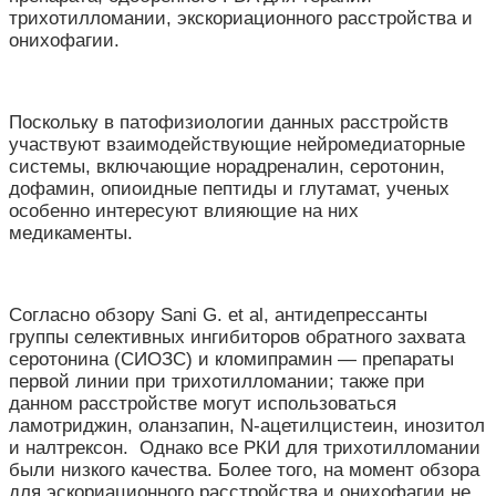
трихотилломании, экскориационного расстройства и
онихофагии.
Поскольку в патофизиологии данных расстройств
участвуют взаимодействующие нейромедиаторные
системы, включающие норадреналин, серотонин,
дофамин, опиоидные пептиды и глутамат, ученых
особенно интересуют влияющие на них
медикаменты.
Согласно обзору
Sani G. et al,
антидепрессанты
группы селективных ингибиторов обратного захвата
серотонина (СИОЗС) и кломипрамин — препараты
первой линии при трихотилломании; также при
данном расстройстве могут использоваться
ламотриджин, оланзапин, N-ацетилцистеин, инозитол
и налтрексон.
Однако все РКИ для трихотилломании
были низкого качества. Более того, н
а момент обзора
для эскориационного расстройства и онихофагии не