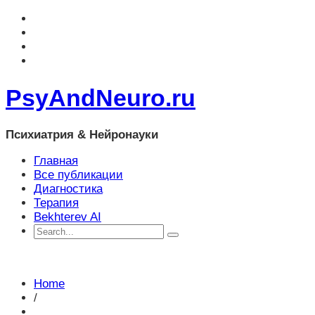
PsyAndNeuro.ru
Психиатрия & Нейронауки
Главная
Все публикации
Диагностика
Терапия
Bekhterev AI
Home
/