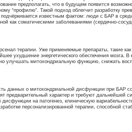
нование предполагать, что в будущем появится возмож
ному “профилю”. Такой подход облегчит разработку пр
 подчёркивается известным фактом: люди с БАР в средн
ой как соматическими заболеваниями (сердечно-сосудис
рсенал терапии. Уже применяемые препараты, такие как 
шее ухудшение энергетического обеспечения мозга. В
но улучшать митохондриальную функцию, снижать восп
асть данных о митохондриальной дисфункции при БАР с
осят предварительный характер и требуют дальнейшей 
 дисфункции на патогенез, клиническую вариабельност
азработке персонализированной терапии, способной ста