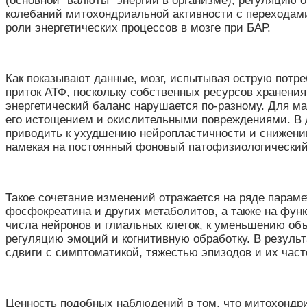
(основной “валюты” энергии в организме), регуляцию 
колебаний митохондриальной активности с переходами
роли энергетических процессов в мозге при БАР.
Как показывают данные, мозг, испытывая острую потр
приток АТФ, поскольку собственных ресурсов хранения
энергетический баланс нарушается по-разному. Для м
его истощением и окислительными повреждениями. В 
приводить к ухудшению нейропластичности и снижени
намекая на постоянный фоновый патофизиологический
Такое сочетание изменений отражается на ряде параме
фосфокреатина и других метаболитов, а также на фун
числа нейронов и глиальных клеток, к уменьшению объ
регуляцию эмоций и когнитивную обработку. В результ
сдвиги с симптоматикой, тяжестью эпизодов и их част
Ценность подобных наблюдений в том, что митохондри