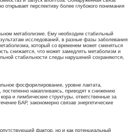
гомеостаз и запуск апоптоза. Обнаруженная связь
о открывает перспективу более глубокого понимания
иальном метаболизме. Ему необходим стабильный
результатам исследований, в разные фазы заболевания
 метаболизма, который со временем может сменяться
сть снижается, что может замедлять метаболизм и
ельной стабильности следы нарушений сохраняются,
тельное фосфорилирование, уровне лактата,
 постепенно накапливаясь, приводят к снижению
 кора и лимбические структуры, ответственные за
ечение БАР, закономерно связав энергетические
сопутствующий фактор, но и как потенциальный