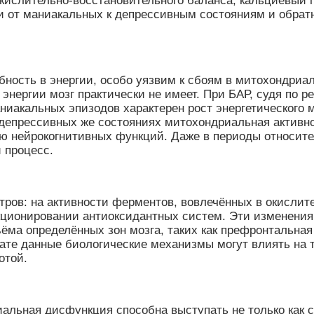
окислительно-восстановительного баланса, кальциевый 
 от маниакальных к депрессивным состояниям и обратн
ебность в энергии, особо уязвим к сбоям в митохондр
 энергии мозг практически не имеет. При БАР, судя по 
аниакальных эпизодов характерен рост энергетического
депрессивных же состояниях митохондриальная активно
ю нейрокогнитивных функций. Даже в периоды относит
 процесс.
тров: на активности ферментов, вовлечённых в окисли
кционировании антиоксидантных систем. Эти изменения,
ёма определённых зон мозга, таких как префронтальная
ате данные биологические механизмы могут влиять на т
отой.
альная дисфункция способна выступать не только как 