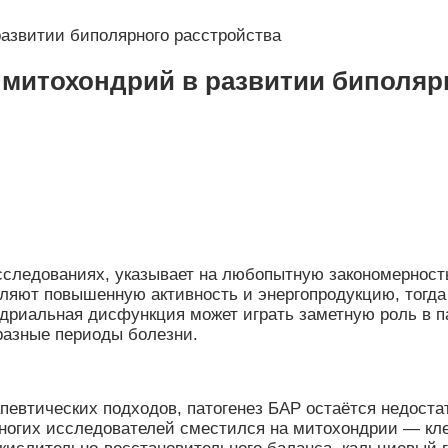
 развитии биполярного расстройства
ь митохондрий в развитии биполяр
следованиях, указывает на любопытную закономерност
являют повышенную активность и энергопродукцию, тогд
ондриальная дисфункция может играть заметную роль в 
разные периоды болезни.
певтических подходов, патогенез БАР остаётся недоста
многих исследователей сместился на митохондрии — кл