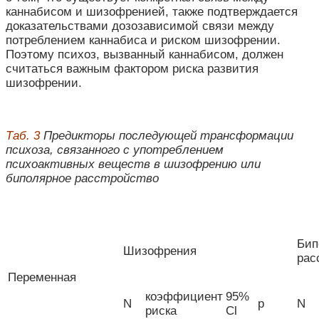
каннабисом и шизофренией, также подтверждается
доказательствами дозозависимой связи между
потреблением каннабиса и риском шизофрении.
Поэтому психоз, вызванный каннабисом, должен
считаться важным фактором риска развития
шизофрении.
Таб. 3
Предикторы последующей трансформации
психоза, связанного с употреблением
психоактивных веществ в шизофрению или
биполярное расстройство
Бип
Шизофрения
рас
Переменная
коэффициент
95%
N
p
N
риска
Cl