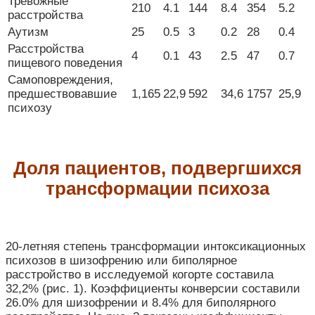
Тревожные
210
4.1
144
8.4
354
5.2
расстройства
Аутизм
25
0.5
3
0.2
28
0.4
Расстройства
4
0.1
43
2.5
47
0.7
пищевого поведения
Самоповреждения,
предшествовавшие
1,165
22,9
592
34,6
1757
25,9
психозу
Доля пациентов, подвергшихся
трансформации психоза
20-летняя степень трансформации интоксикационных
психозов в шизофрению или биполярное
расстройство в исследуемой когорте составила
32,2% (рис. 1). Коэффициенты конверсии составили
26.0% для шизофрении и 8.4% для биполярного