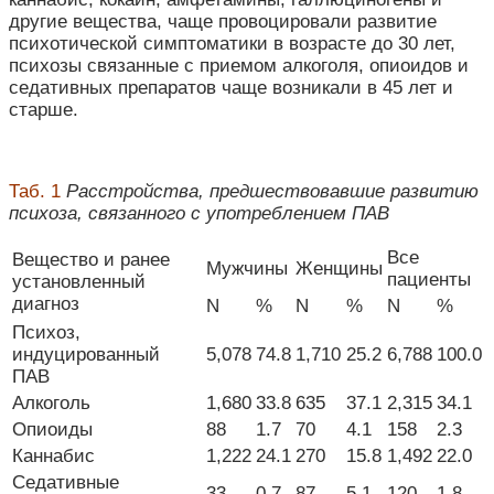
другие вещества, чаще провоцировали развитие
психотической симптоматики в возрасте до 30 лет,
психозы связанные с приемом алкоголя, опиоидов и
седативных препаратов чаще возникали в 45 лет и
старше.
Таб. 1
Расстройства, предшествовавшие развитию
психоза, связанного с употреблением ПАВ
Все
Вещество и ранее
Мужчины
Женщины
пациенты
установленный
диагноз
N
%
N
%
N
%
Психоз,
индуцированный
5,078
74.8
1,710
25.2
6,788
100.0
ПАВ
Алкоголь
1,680
33.8
635
37.1
2,315
34.1
Опиоиды
88
1.7
70
4.1
158
2.3
Каннабис
1,222
24.1
270
15.8
1,492
22.0
Седативные
33
0.7
87
5.1
120
1.8