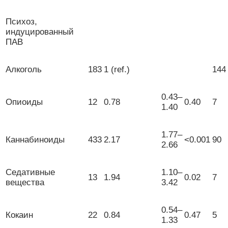
Психоз,
индуцированный
ПАВ
Алкоголь
183
1 (ref.)
144
0.43–
Опиоиды
12
0.78
0.40
7
1.40
1.77–
Каннабиноиды
433
2.17
<0.001
90
2.66
Седативные
1.10–
13
1.94
0.02
7
вещества
3.42
0.54–
Кокаин
22
0.84
0.47
5
1.33