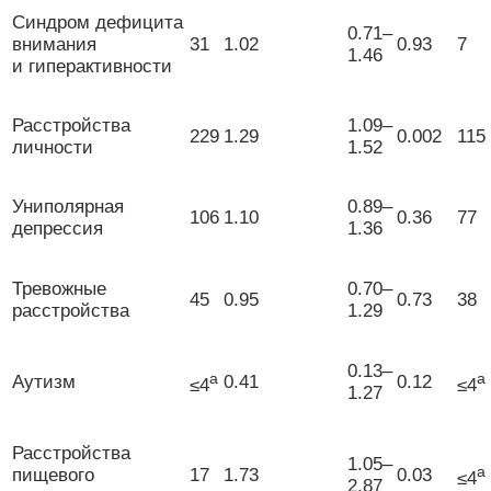
Синдром дефицита
0.71–
внимания
31
1.02
0.93
7
1.46
и гиперактивности
Расстройства
1.09–
229
1.29
0.002
115
личности
1.52
Униполярная
0.89–
106
1.10
0.36
77
депрессия
1.36
Тревожные
0.70–
45
0.95
0.73
38
расстройства
1.29
0.13–
a
a
Аутизм
0.41
0.12
≤4
≤4
1.27
Расстройства
1.05–
a
пищевого
17
1.73
0.03
≤4
2.87