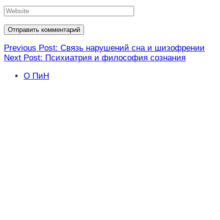
Навигация
Previous Post: Связь нарушений сна и шизофрении
Next Post: Психиатрия и философия сознания
по
записям
О ПиН