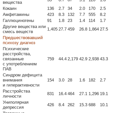
вещества
Кокаин
136
2.7
34
2.0
170
2.5
Амфетамины
423
8.3
132
7.7
555
8.2
Галлюциногены
91
1.8
23
1.4
114
1.7
Другие вещества или
1,405
27.7
459
26.8
1,864
27.5
смесь веществ
Предшествовавший
психозу диагноз
Психические
расстройства,
связанные
759
44.4
2,179
42.9
2,938
43.3
с употреблением
ПАВ
Синдром дефицита
внимания
154
3.0
28
1.6
182
2.7
и гиперактивности
Расстройства
831
16.4
464
27.1
1,296
19.1
личности
Униполярная
426
8.4
262
15.3
688
10.1
депрессия