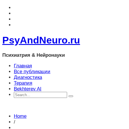
PsyAndNeuro.ru
Психиатрия & Нейронауки
Главная
Все публикации
Диагностика
Терапия
Bekhterev AI
Home
/