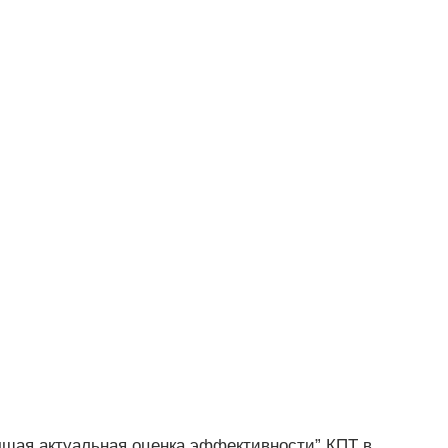
учшая актуальная оценка эффективности” КПТ в