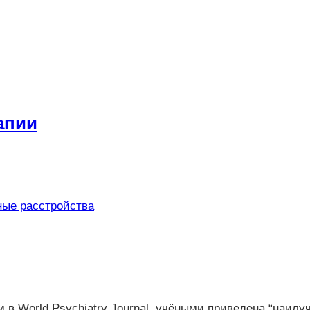
апии
ные расстройства
 в World Psychiatry Journal, учёными приведена “наил