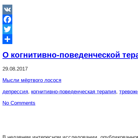
VK
Facebook
Twitter
Отправить
О когнитивно-поведенческой тер
29.08.2017
Мысли мёртвого лосося
депрессия
,
когнитивно-поведенческая терапия
,
тревож
No Comments
В недавнем интересном исследовании, опубликованном