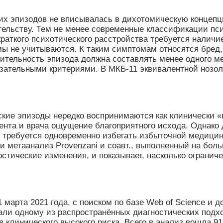
ких эпизодов не вписывалась в дихотомическую концеп
ельству. Тем не менее современные классификации пси
раткого психотического расстройства требуется наличи
 не учитываются. К таким симптомам относятся бред, 
лительность эпизода должна составлять менее одного м
ательными критериями. В МКБ-11 эквивалентной нозол
ские эпизоды нередко воспринимаются как клинически «
циента и врача ощущение благоприятного исхода. Однак
е требуется одновременно избегать избыточной медицин
и метаанализ Provenzani и соавт., выполненный на боль
остические изменения, и показывает, насколько ограни
арта 2021 года, с поиском по базе Web of Science и д
али одному из распространённых диагностических подхо
клинического высокого риска. Всего в анализ вошла 91