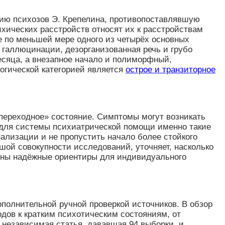
цию психозов Э. Крепелина, противопоставлявшую
хических расстройств относят их к расстройствам
е по меньшей мере одного из четырёх основных
галлюцинации, дезорганизованная речь и грубо
есяца, а внезапное начало и полиморфный,
огической категорией является
острое и транзиторное
переходное» состояние. Симптомы могут возникать
о для системы психиатрической помощи именно такие
ализации и не пропустить начало более стойкого
шой совокупности исследований, уточняет, насколько
чены надёжные ориентиры для индивидуального
ополнительной ручной проверкой источников. В обзор
дов к кратким психотическим состояниям, от
 независимая статья, дававшая 94 выборки, и