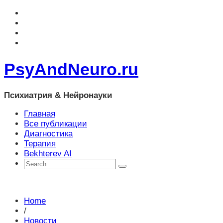
PsyAndNeuro.ru
Психиатрия & Нейронауки
Главная
Все публикации
Диагностика
Терапия
Bekhterev AI
Home
/
Новости