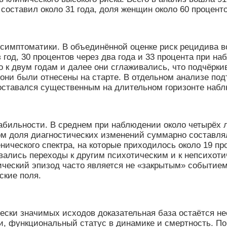
 составил около 31 года, доля женщин около 60 процент
 симптоматики. В объединённой оценке риск рецидива в
 год, 30 процентов через два года и 33 процента при на
 к двум годам и далее они сглаживались, что подчёрк
 они были отнесены на старте. В отдельном анализе под
оставался существенным на длительном горизонте набл
абильности. В среднем при наблюдении около четырёх 
этом доля диагностических изменений суммарно составл
ического спектра, на которые приходилось около 19 п
ровались переходы к другим психотическим и к непсихо
тический эпизод часто является не «закрытым» событи
ские поля.
ески значимых исходов доказательная база остаётся не
и, функциональный статус в динамике и смертность. 