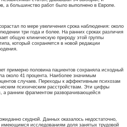
ов, а большинство работ было выполнено в Европе.
озрастал по мере увеличения срока наблюдения: около
блюдении три года и более. На ранних сроках различия
ивает общую клиническую природу этой группы
типа, который сохраняется в новой редакции
юдения.
лет примерно половина пациентов сохраняла исходный
яла около 41 процента. Наиболее значимым
роцентов случаев. Переходы к аффективным психозам
тическим психическим расстройствам. Эти цифры
ем, а ранним фрагментом разворачивающейся
ожиданно скудной. Данных оказалось недостаточно,
По имеющимся исследованиям доля занятых трудовой