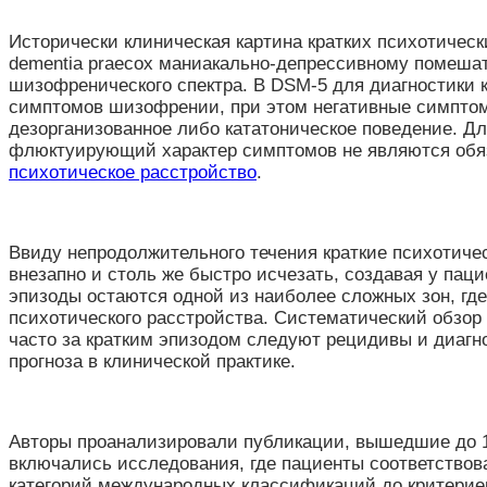
Исторически клиническая картина кратких психотичес
dementia praecox маниакально-депрессивному помешат
шизофренического спектра. В DSM-5 для диагностики к
симптомов шизофрении, при этом негативные симптомы
дезорганизованное либо кататоническое поведение. Д
флюктуирующий характер симптомов не являются обяз
психотическое расстройство
.
Ввиду непродолжительного течения краткие психотиче
внезапно и столь же быстро исчезать, создавая у па
эпизоды остаются одной из наиболее сложных зон, гд
психотического расстройства. Систематический обзор 
часто за кратким эпизодом следуют рецидивы и диагн
прогноза в клинической практике.
Авторы проанализировали публикации, вышедшие до 1 м
включались исследования, где пациенты соответствов
категорий международных классификаций до критериев 