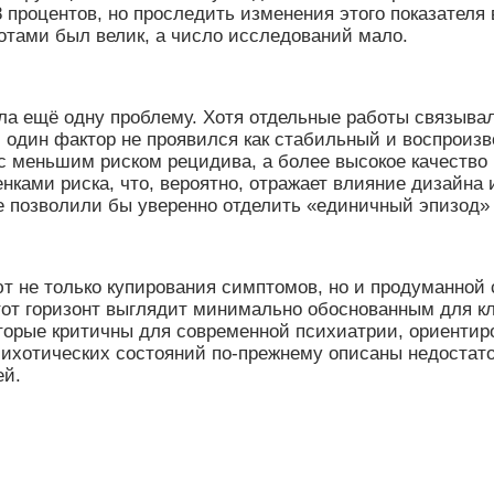
 процентов, но проследить изменения этого показателя 
отами был велик, а число исследований мало.
ла ещё одну проблему. Хотя отдельные работы связыва
один фактор не проявился как стабильный и воспроизв
с меньшим риском рецидива, а более высокое качество
нками риска, что, вероятно, отражает влияние дизайна
 позволили бы уверенно отделить «единичный эпизод» о
ют не только купирования симптомов, но и продуманной
этот горизонт выглядит минимально обоснованным для к
орые критичны для современной психиатрии, ориентиров
сихотических состояний по-прежнему описаны недостат
ей.