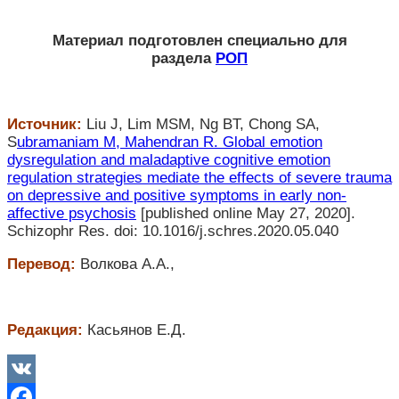
Материал подготовлен специально для
раздела
РОП
Источник:
Liu J, Lim MSM, Ng BT, Chong SA,
S
ubramaniam M, Mahendran R. Global emotion
dysregulation and maladaptive cognitive emotion
regulation strategies mediate the effects of severe trauma
on depressive and positive symptoms in early non-
affective psychosis
[published online May 27, 2020].
Schizophr Res. doi: 10.1016/j.schres.2020.05.040
Перевод:
Волкова А.А.,
Редакция:
Касьянов Е.Д.
VK