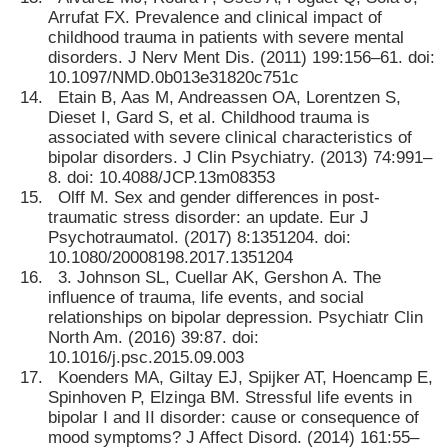
Arrufat FX. Prevalence and clinical impact of
childhood trauma in patients with severe mental
disorders. J Nerv Ment Dis. (2011) 199:156–61. doi:
10.1097/NMD.0b013e31820c751c
Etain B, Aas M, Andreassen OA, Lorentzen S,
Dieset I, Gard S, et al. Childhood trauma is
associated with severe clinical characteristics of
bipolar disorders. J Clin Psychiatry. (2013) 74:991–
8. doi: 10.4088/JCP.13m08353
Olff M. Sex and gender differences in post-
traumatic stress disorder: an update. Eur J
Psychotraumatol. (2017) 8:1351204. doi:
10.1080/20008198.2017.1351204
3. Johnson SL, Cuellar AK, Gershon A. The
influence of trauma, life events, and social
relationships on bipolar depression. Psychiatr Clin
North Am. (2016) 39:87. doi:
10.1016/j.psc.2015.09.003
Koenders MA, Giltay EJ, Spijker AT, Hoencamp E,
Spinhoven P, Elzinga BM. Stressful life events in
bipolar I and II disorder: cause or consequence of
mood symptoms? J Affect Disord. (2014) 161:55–