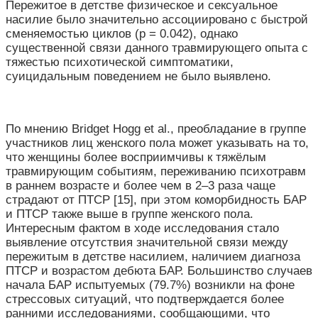
Пережитое в детстве физическое и сексуальное
насилие было значительно ассоциировано с быстрой
сменяемостью циклов (p = 0.042), однако
существенной связи данного травмирующего опыта с
тяжестью психотической симптоматики,
суицидальным поведением не было выявлено.
По мнению Bridget Hogg et al., преобладание в группе
участников лиц женского пола может указывать на то,
что женщины более восприимчивы к тяжёлым
травмирующим событиям, переживанию психотравм
в раннем возрасте и более чем в 2–3 раза чаще
страдают от ПТСР [15], при этом коморбидность БАР
и ПТСР также выше в группе женского пола.
Интересным фактом в ходе исследования стало
выявление отсутствия значительной связи между
пережитым в детстве насилием, наличием диагноза
ПТСР и возрастом дебюта БАР. Большинство случаев
начала БАР испытуемых (79.7%) возникли на фоне
стрессовых ситуаций, что подтверждается более
ранними исследованиями, сообщающими, что