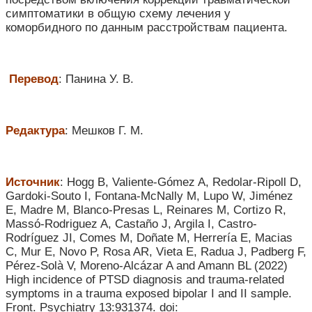
симптоматики в общую схему лечения у
коморбидного по данным расстройствам пациента.
Перевод
: Панина У. В.
Редактура
: Мешков Г. М.
Источник
: Hogg B, Valiente-Gómez A, Redolar-Ripoll D,
Gardoki-Souto I, Fontana-McNally M, Lupo W, Jiménez
E, Madre M, Blanco-Presas L, Reinares M, Cortizo R,
Massó-Rodriguez A, Castaño J, Argila I, Castro-
Rodríguez JI, Comes M, Doñate M, Herrería E, Macias
C, Mur E, Novo P, Rosa AR, Vieta E, Radua J, Padberg F,
Pérez-Solà V, Moreno-Alcázar A and Amann BL (2022)
High incidence of PTSD diagnosis and trauma-related
symptoms in a trauma exposed bipolar I and II sample.
Front. Psychiatry 13:931374. doi: