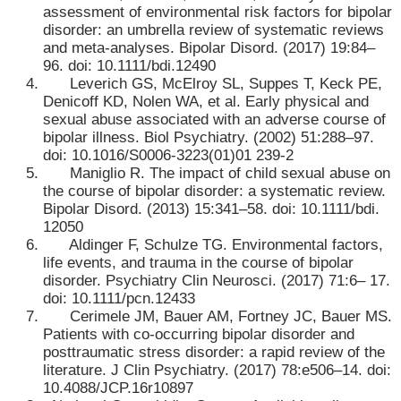
assessment of environmental risk factors for bipolar
disorder: an umbrella review of systematic reviews
and meta-analyses. Bipolar Disord. (2017) 19:84–
96. doi: 10.1111/bdi.12490
Leverich GS, McElroy SL, Suppes T, Keck PE,
Denicoff KD, Nolen WA, et al. Early physical and
sexual abuse associated with an adverse course of
bipolar illness. Biol Psychiatry. (2002) 51:288–97.
doi: 10.1016/S0006-3223(01)01 239-2
Maniglio R. The impact of child sexual abuse on
the course of bipolar disorder: a systematic review.
Bipolar Disord. (2013) 15:341–58. doi: 10.1111/bdi.
12050
Aldinger F, Schulze TG. Environmental factors,
life events, and trauma in the course of bipolar
disorder. Psychiatry Clin Neurosci. (2017) 71:6– 17.
doi: 10.1111/pcn.12433
Cerimele JM, Bauer AM, Fortney JC, Bauer MS.
Patients with co-occurring bipolar disorder and
posttraumatic stress disorder: a rapid review of the
literature. J Clin Psychiatry. (2017) 78:e506–14. doi:
10.4088/JCP.16r10897