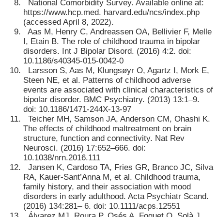
National Comorbidity Survey. Available online at:
https://www.hcp.med. harvard.edu/ncs/index.php
(accessed April 8, 2022).
Aas M, Henry C, Andreassen OA, Bellivier F, Melle
I, Etain B. The role of childhood trauma in bipolar
disorders. Int J Bipolar Disord. (2016) 4:2. doi:
10.1186/s40345-015-0042-0
Larsson S, Aas M, Klungsøyr O, Agartz I, Mork E,
Steen NE, et al. Patterns of childhood adverse
events are associated with clinical characteristics of
bipolar disorder. BMC Psychiatry. (2013) 13:1–9.
doi: 10.1186/1471-244X-13-97
Teicher MH, Samson JA, Anderson CM, Ohashi K.
The effects of childhood maltreatment on brain
structure, function and connectivity. Nat Rev
Neurosci. (2016) 17:652–666. doi:
10.1038/nrn.2016.111
Jansen K, Cardoso TA, Fries GR, Branco JC, Silva
RA, Kauer-Sant’Anna M, et al. Childhood trauma,
family history, and their association with mood
disorders in early adulthood. Acta Psychiatr Scand.
(2016) 134:281– 6. doi: 10.1111/acps.12551
Álvarez MJ, Roura P, Osés A, Foguet Q, Solà J,