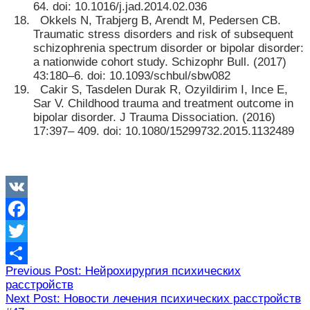
64. doi: 10.1016/j.jad.2014.02.036
Okkels N, Trabjerg B, Arendt M, Pedersen CB.
Traumatic stress disorders and risk of subsequent
schizophrenia spectrum disorder or bipolar disorder:
a nationwide cohort study. Schizophr Bull. (2017)
43:180–6. doi: 10.1093/schbul/sbw082
Cakir S, Tasdelen Durak R, Ozyildirim I, Ince E,
Sar V. Childhood trauma and treatment outcome in
bipolar disorder. J Trauma Dissociation. (2016)
17:397– 409. doi: 10.1080/15299732.2015.1132489
VK
Facebook
Twitter
Навигация
Previous Post: Нейрохирургия психических
Отправить
расстройств
по
Next Post: Новости лечения психических расстройств