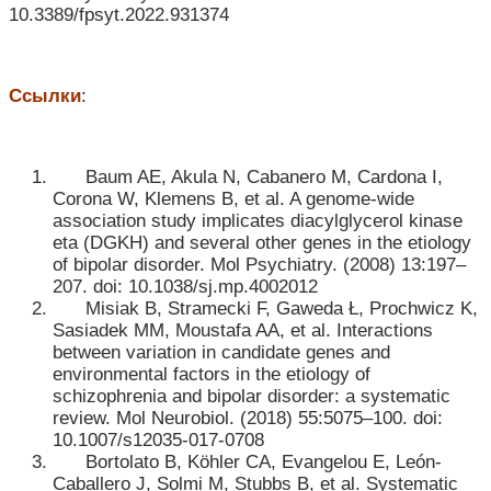
10.3389/fpsyt.2022.931374
Ссылки
:
Baum AE, Akula N, Cabanero M, Cardona I,
Corona W, Klemens B, et al. A genome-wide
association study implicates diacylglycerol kinase
eta (DGKH) and several other genes in the etiology
of bipolar disorder. Mol Psychiatry. (2008) 13:197–
207. doi: 10.1038/sj.mp.4002012
Misiak B, Stramecki F, Gaweda Ł, Prochwicz K,
Sasiadek MM, Moustafa AA, et al. Interactions
between variation in candidate genes and
environmental factors in the etiology of
schizophrenia and bipolar disorder: a systematic
review. Mol Neurobiol. (2018) 55:5075–100. doi:
10.1007/s12035-017-0708
Bortolato B, Köhler CA, Evangelou E, León-
Caballero J, Solmi M, Stubbs B, et al. Systematic