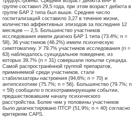
трудоустроены. Средний возраст дебюта БАР в
группе составил 29,5 года, при этом возраст дебюта в
группе БАР 2 типа был выше. Среднее число
госпитализаций составило 3,27 в течение жизни,
количество аффективных эпизодов за последние 12
месяцев — 2,5. Большинство участников
исследования имели диагноз БАР 1 типа (73.4%; n =
58), 36 участников (46.2%) имели психическую
симптоматику. У 79.7% участников исследования (n =
63) наблюдалось суицидальное поведение, из
которых 39.7% (n = 31) совершали попытки суицида.
Самой распространённой группой препаратов,
применяемой среди участников, стали
стабилизаторы настроения (94,6%; n = 70) и
антипсихотики (75.7%; n = 56). Большинство (79.7%; n
= 59) сообщило о психотравмирующем событии,
предшествовавшем началу психического
расстройства. Более чем у половины участников
было диагностировано ПТСР (51.9%; n = 40) согласно
критериям CAPS.