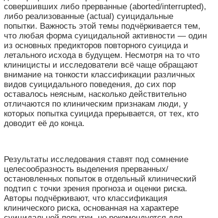
совершивших либо прерванные (aborted/interrupted),
либо реализованные (actual) суицидальные
попытки. Важность этой темы подчёркивается тем,
что любая форма суицидальной активности — один
из основных предикторов повторного суицида и
летального исхода в будущем. Несмотря на то что
клиницисты и исследователи всё чаще обращают
внимание на тонкости классификации различных
видов суицидального поведения, до сих пор
оставалось неясным, насколько действительно
отличаются по клиническим признакам люди, у
которых попытка суицида прерывается, от тех, кто
доводит её до конца.
Результаты исследования ставят под сомнение
целесообразность выделения прерванных/
остановленных попыток в отдельный клинический
подтип с точки зрения прогноза и оценки риска.
Авторы подчёркивают, что классификация
клинического риска, основанная на характере
суицидальной попытки, не рекомендуется для