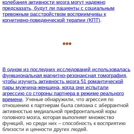
колебания активности мозга могут надежно
предсказать, будут ли пациенты с социальным
тревожным расстройством восприимчивы к
когнитивно-поведенческой терапии (КПТ)
.
***
В одном из последних исследований использовалась
функциональная магнитно-резонансная томография,
чтобы изучить активность мозга 51 романтической
пары мужчина-женщина, когда они испытали
агрессию со стороны партнера в режиме реального
времени
. Ученые обнаружили, что агрессия по
отношению к партнерам была связана с аберрантной
активностью медиальной префронтальной коры
головного мозга, которая выполняет множество
функций, но среди них – способность к восприятию
близости и ценности других людей.