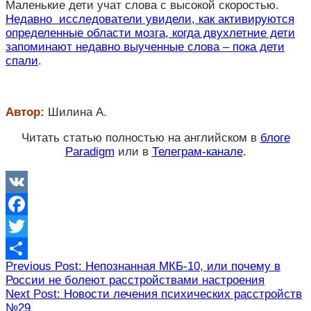
Маленькие дети учат слова с высокой скоростью.
Недавно исследователи увидели, как активируются
определенные области мозга, когда двухлетние дети
запоминают недавно выученные слова – пока дети
спали
.
Автор:
Шилина А.
Читать статью полностью на английском в
блоге
Paradigm
или в
Телеграм-канале
.
VK
Facebook
Twitter
Навигация
Previous Post: Непознанная МКБ-10, или почему в
Отправить
России не болеют расстройствами настроения
по
Next Post: Новости лечения психических расстройств
записям
№29