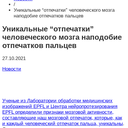
/
Уникальные “отпечатки” человеческого мозга
наподобие отпечатков пальцев
Уникальные “отпечатки”
человеческого мозга наподобие
отпечатков пальцев
27.10.2021
Новости
Ученые из Лаборатории обработки медицинских
изображений EPFL и Центра нейропротезирования
EPFL определили признаки мозговой активности,
составляющие наш мозговой отпечаток, которые, как
и каждый человеческий отпечаток пальца, уникальны
.