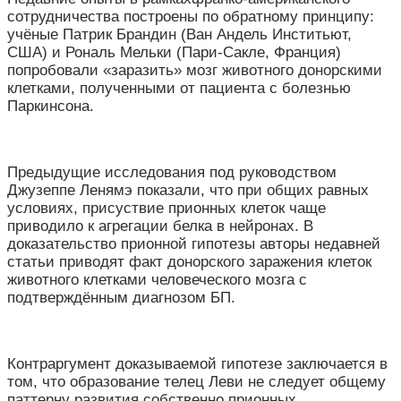
сотрудничества построены по обратному принципу:
учёные Патрик Брандин (Ван Андель Инститьют,
США) и Рональ Мельки (Пари-Сакле, Франция)
попробовали «заразить» мозг животного донорскими
клетками, полученными от пациента с болезнью
Паркинсона.
Предыдущие исследования под руководством
Джузеппе Ленямэ показали, что при общих равных
условиях, присуствие прионных клеток чаще
приводило к агрегации белка в нейронах. В
доказательство прионной гипотезы авторы недавней
статьи приводят факт донорского заражения клеток
животного клетками человеческого мозга с
подтверждённым диагнозом БП.
Контраргумент доказываемой гипотезе заключается в
том, что образование телец Леви не следует общему
паттерну развития собственно прионных