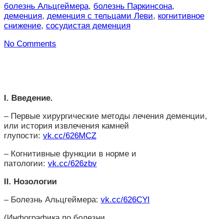
болезнь Альцгеймера
,
болезнь Паркинсона
,
деменция
,
деменция с тельцами Леви
,
когнитивное
снижение
,
сосудистая деменция
No Comments
I. Введение.
– Первые хирургические методы лечения деменции,
или история извлечения камней
глупости:
vk.cc/626MCZ
– Когнитивные функции в норме и
патологии:
vk.cc/626zbv
II. Нозологии
– Болезнь Альцгеймера:
vk.cc/626CYl
(Инфографика по болезни