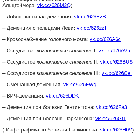
Альцгеймера:
vk.cc/626M3Q
)
– Лобно-височная деменция:
vk.cc/626EzB
– Деменция с тельцами Леви:
vk.cc/626zzI
– Кровоснабжение головного мозга:
vk.cc/626A6c
– Сосудистое
когнитивное
снижение
I:
vk.cc/626AVp
– Сосудистое
когнитивное
снижение
II:
vk.cc/626BUS
– Сосудистое
когнитивное
снижение
III:
vk.cc/626CeI
– Смешанная деменция:
vk.cc/626FWq
– ВИЧ-деменция:
vk.cc/626DDK
– Деменция при болезни Гентингтона:
vk.cc/626Fa3
– Деменция при болезни Паркинсона:
vk.cc/626GtT
( Инфографика по болезни Паркинсона:
vk.cc/626H0V
)