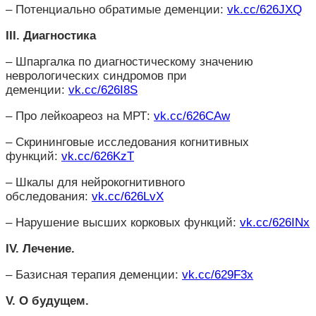
– Потенциально обратимые деменции:
vk.cc/626JXQ
III. Диагностика
– Шпаргалка по диагностическому значению
неврологических синдромов при
деменции:
vk.cc/626I8S
– Про лейкоареоз на МРТ:
vk.cc/626CAw
– Скрининговые исследования когнитивных
функций:
vk.cc/626KzT
– Шкалы для нейрокогнитивного
обследования:
vk.cc/626LvX
– Нарушение высших корковых функций:
vk.cc/626INx
IV. Лечение.
– Базисная терапия деменции:
vk.cc/629F3x
V. О будущем.