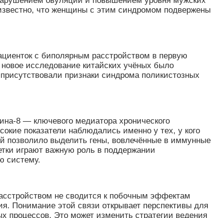
с нарушением овуляции и повышением уровня мужских
 известно, что женщины с этим синдромом подвержены
пациенток с биполярным расстройством в первую
о новое исследование китайских учёных было
е присутствовали признаки синдрома поликистозных
кина-8 — ключевого медиатора хронического
кие показатели наблюдались именно у тех, у кого
й позволило выделить гены, вовлечённые в иммунные
етки играют важную роль в поддержании
ю систему.
расстройством не сводится к побочным эффектам
ия. Понимание этой связи открывает перспективы для
ых процессов. Это может изменить стратегии ведения