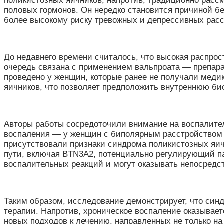
поликистозных яичников, напротив, традиционно расс
половых гормонов. Он нередко становится причиной б
более высокому риску тревожных и депрессивных расс
До недавнего времени считалось, что высокая распро
очередь связана с применением вальпроата — препара
проведено у женщин, которые ранее не получали медик
яичников, что позволяет предположить внутреннюю б
Авторы работы сосредоточили внимание на воспалител
воспаления — у женщин с биполярным расстройством б
присутствовали признаки синдрома поликистозных яи
пути, включая BTN3A2, потенциально регулирующий па
воспалительных реакций и могут оказывать непосредст
Таким образом, исследование демонстрирует, что си
терапии. Напротив, хроническое воспаление оказывает
новых подходов к лечению, направленных не только н