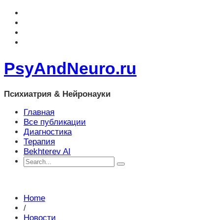
PsyAndNeuro.ru
Психиатрия & Нейронауки
Главная
Все публикации
Диагностика
Терапия
Bekhterev AI
Home
/
Новости