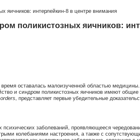
ых яичников: интерлейкин-8 в центре внимания
ром поликистозных яичников: инт
е время оставалась малоизученной областью медицины.
ройство и синдром поликистозных яичников имеют общи
sorders
, представляет первые убедительные доказательс
х психических заболеваний, проявляющееся чередован
трыми колебаниями настроения, а также с сопутствую