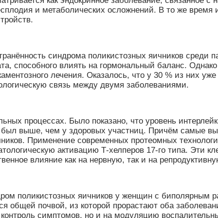
матривается как эндокринное заболевание, связанное 
есплодия и метаболических осложнений. В то же время
тройств.
странённость синдрома поликистозных яичников среди 
та, способного влиять на гормональный баланс. Однак
аментозного лечения. Оказалось, что у 30 % из них уж
иологическую связь между двумя заболеваниями.
ьных процессах. Было показано, что уровень интерлей
ыл выше, чем у здоровых участниц. Причём самые высо
чников. Применение современных протеомных технологи
тологическую активацию Т-хелперов 17-го типа. Эти кл
венное влияние как на нервную, так и на репродуктивну
ндром поликистозных яичников у женщин с биполярным 
ся общей почвой, из которой прорастают оба заболеван
а контроль симптомов, но и на модуляцию воспалительн