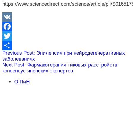
https://www.sciencedirect.com/science/article/pii/S01651
VK
Facebook
Twitter
Навигация
Previous Post: Эпилепсия при нейродегенеративных
Отправить
заболеваниях
по
Next Post: Фармакотерапия тиковых расстройств:
записям
консенсус японских экспертов
О ПиН