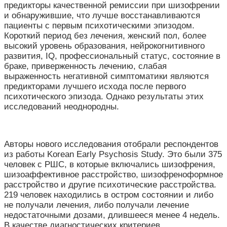
предикторы качественной ремиссии при шизофрении
и обнаружившие, что лучше восстанавливаются
пациенты с первым психотическими эпизодом.
Короткий период без лечения, женский пол, более
высокий уровень образования, нейрокогнитивного
развития, IQ, профессиональный статус, состояние в
браке, приверженность лечению, слабая
выраженность негативной симптоматики являются
предикторами лучшего исхода после первого
психотического эпизода. Однако результаты этих
исследований неоднородны.
Авторы нового исследования отобрали респондентов
из работы Korean Early Psychosis Study. Это были 375
человек с РШС, в которые включались шизофрения,
шизоаффективное расстройство, шизофреноформное
расстройство и другие психотические расстройства.
219 человек находились в остром состоянии и либо
не получали лечения,
либо получали лечение
недостаточными дозами, длившееся менее 4 недель.
В качестве диагностических критериев