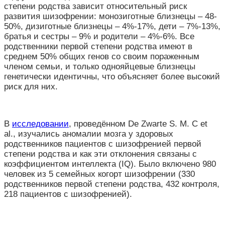
степени родства зависит относительный риск
развития шизофрении: монозиготные близнецы – 48-
50%, дизиготные близнецы – 4%-17%, дети – 7%-13%,
братья и сестры – 9% и родители – 4%-6%. Все
родственники первой степени родства имеют в
среднем 50% общих генов со своим пораженным
членом семьи, и только однояйцевые близнецы
генетически идентичны, что объясняет более высокий
риск для них.
В
исследовании
, проведённом De Zwarte S. M. C et
al., изучались аномалии мозга у здоровых
родственников пациентов с шизофренией первой
степени родства и как эти отклонения связаны с
коэффициентом интеллекта (IQ). Было включено 980
человек из 5 семейных когорт шизофрении (330
родственников первой степени родства, 432 контроля,
218 пациентов с шизофренией).