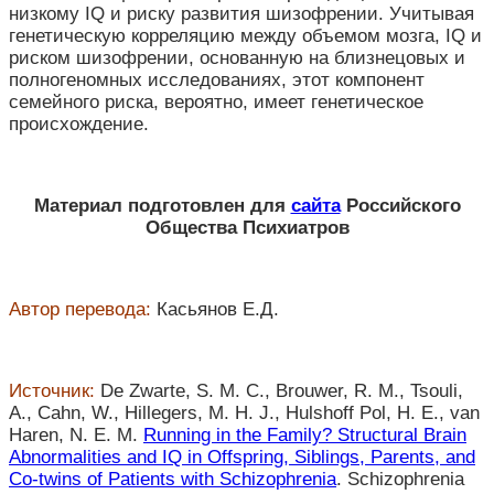
низкому IQ и риску развития шизофрении. Учитывая
генетическую корреляцию между объемом мозга, IQ и
риском шизофрении, основанную на близнецовых и
полногеномных исследованиях, этот компонент
семейного риска, вероятно, имеет генетическое
происхождение.
Материал подготовлен для
сайта
Российского
Общества Психиатров
Автор перевода:
Касьянов Е.Д.
Источник:
De Zwarte, S. M. C., Brouwer, R. M., Tsouli,
A., Cahn, W., Hillegers, M. H. J., Hulshoff Pol, H. E., van
Haren, N. E. M.
Running in the Family? Structural Brain
Abnormalities and IQ in Offspring, Siblings, Parents, and
Co-twins of Patients with Schizophrenia
. Schizophrenia